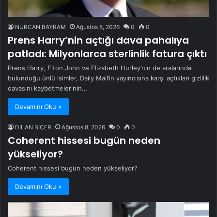
NURCAN BAYRAM
Ağustos 8, 2026
0
0
Prens Harry’nin açtığı dava pahalıya
patladı: Milyonlarca sterlinlik fatura çıktı
Prens Harry, Elton John ve Elizabeth Hurley’nin de aralarında
bulunduğu ünlü isimler, Daily Mail’in yayıncısına karşı açtıkları gizlilik
davasını kaybetmelerinin…
Devamını Oku »
DİLAN BİÇER
Ağustos 8, 2026
0
0
Coherent hissesi bugün neden
yükseliyor?
Coherent hissesi bugün neden yükseliyor?
Devamını Oku »