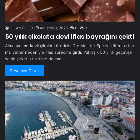
DİLAN BİÇER
Ağustos 9, 2026
0
0
50 yılık çikolata devi iflas bayrağını çekti
Almanya merkezli çikolata üreticisi DreiMeister Spezialitäten, artan
maliyetler nedeniyle iflas sürecine girdi. Yaklaşık 50 yıllık geçmişe
sahip şirketin üretime devam…
Devamını Oku »