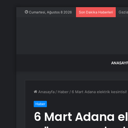
İstan
Cumartesi, Ağustos 8 2026
Son Dakika Haberleri
ANASAY
Anasayfa
/
Haber
/
6 Mart Adana elektrik kesintis
Haber
6 Mart Adana ele