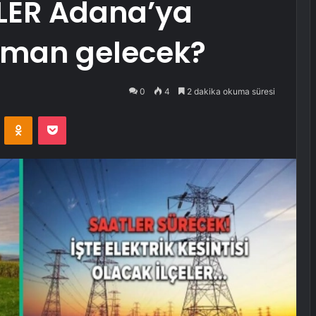
LER Adana’ya
zaman gelecek?
0
4
2 dakika okuma süresi
VKontakte
Odnoklassniki
Pocket