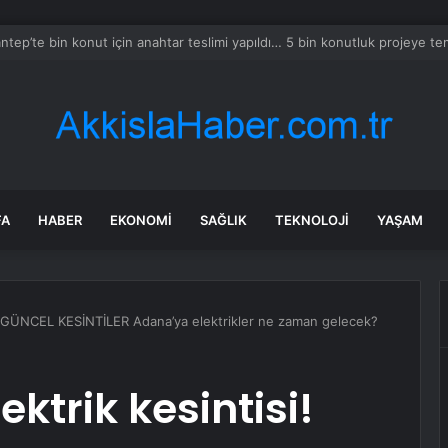
bul’da 128 yeni noktaya daha EDS geliyor
FA
HABER
EKONOMI
SAĞLIK
TEKNOLOJI
YAŞAM
i! GÜNCEL KESİNTİLER Adana’ya elektrikler ne zaman gelecek?
ktrik kesintisi!