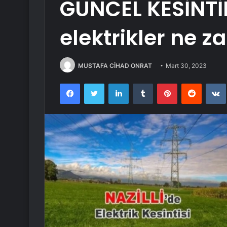
GÜNCEL KESİNTİ
elektrikler ne 
MUSTAFA CİHAD ONRAT
Mart 30, 2023
Facebook
Twitter
LinkedIn
Tumblr
Pinterest
Reddit