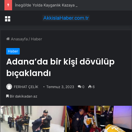
İnegöl’de Yolda Kayganlık Kazaya Neden Oldu
Menü
Anasayfa
/
Haber
Haber
Adana’da bir kişi dövülüp
bıçaklandı
FERHAT ÇELİK
Temmuz 3, 2023
0
6
Bir dakikadan az