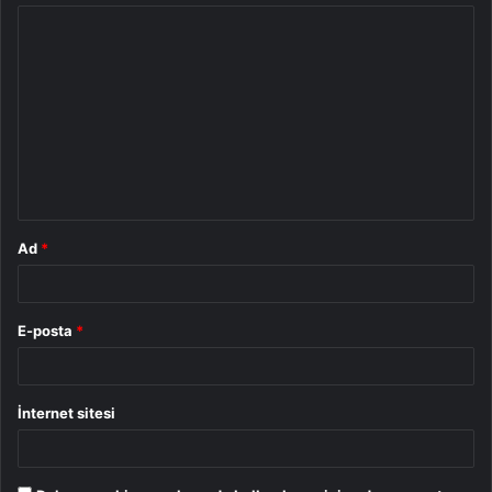
Y
o
r
u
m
*
Ad
*
E-posta
*
İnternet sitesi