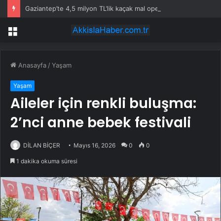
Gaziantep’te 4,5 milyon TL’lik kaçak mal operasyonu
Menü
Anasayfa
/
Yaşam
Yaşam
Aileler için renkli buluşma:
2’nci anne bebek festivali
DİLAN BİÇER
Mayıs 16, 2026
0
0
1 dakika okuma süresi