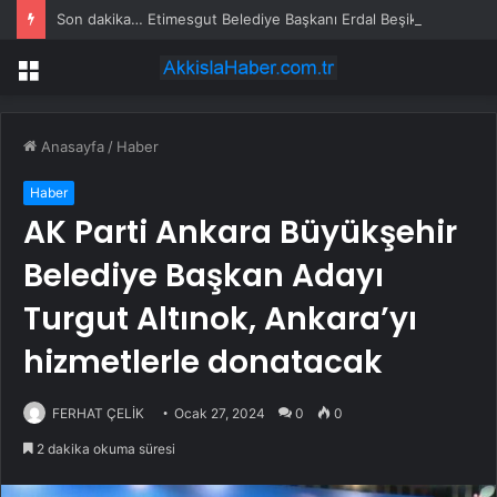
Son dakika… Etimesgut Belediye Başkanı Erdal Beşikçioğlu tutuklandı
Menü
Anasayfa
/
Haber
Haber
AK Parti Ankara Büyükşehir
Belediye Başkan Adayı
Turgut Altınok, Ankara’yı
hizmetlerle donatacak
FERHAT ÇELİK
Ocak 27, 2024
0
0
2 dakika okuma süresi