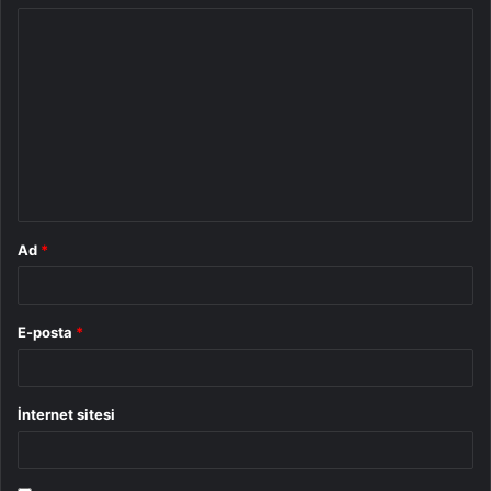
Y
o
r
u
m
*
Ad
*
E-posta
*
İnternet sitesi