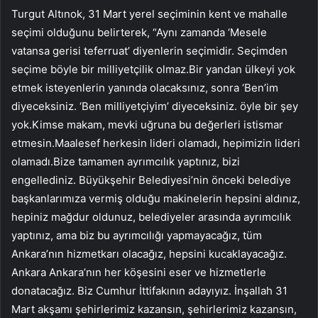
Turgut Altınok, 31 Mart yerel seçiminin kent ve mahalle
seçimi olduğunu belirterek, “Aynı zamanda ‘Mesele
vatansa gerisi teferruat’ diyenlerin seçimidir. Seçimden
seçime böyle bir milliyetçilik olmaz.Bir yandan ülkeyi yok
etmek isteyenlerin yanında olacaksınız, sonra ‘Ben’im
diyeceksiniz. ‘Ben milliyetçiyim’ diyeceksiniz. öyle bir şey
yok.Kimse makam, mevki uğruna bu değerleri istismar
etmesin.Maalesef herkesin lideri olamadı, hepimizin lideri
olamadı.Bize tamamen ayrımcılık yaptınız, bizi
engellediniz. Büyükşehir Belediyesi’nin önceki belediye
başkanlarımıza vermiş olduğu makinelerin hepsini aldınız,
hepiniz mağdur oldunuz, belediyeler arasında ayrımcılık
yaptınız, ama biz bu ayrımcılığı yapmayacağız, tüm
Ankara’nın hizmetkarı olacağız, hepsini kucaklayacağız.
Ankara Ankara’nın her köşesini eser ve hizmetlerle
donatacağız. Biz Cumhur İttifakının adayıyız. İnşallah 31
Mart akşamı şehirlerimiz kazansın, şehirlerimiz kazansın,