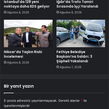
İstanbul’da 128 yeni
Iğdır’da Trafo Tamiri
noktaya daha EDS geliyor
Sırasında İşçi Yaralandı
Ağustos 8, 2026
Ağustos 8, 2026
Niksar’da Taşkın Riski
Fethiye Belediye
İncelemesi
Başkanı’na Saldırı: 3
Şüpheli Yakalandı
Ağustos 8, 2026
Ağustos 7, 2026
Bir yanıt yazın
E-posta adresiniz yayınlanmayacak.
Gerekli alanlar
*
ile
işaretlenmişlerdir