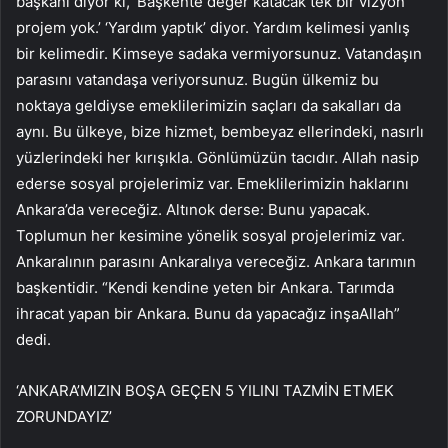
başkanı diyor ki, ‘Başkente değer katacak tek bir vizyon
projem yok.’ ‘Yardım yaptık’ diyor. Yardım kelimesi yanlış
bir kelimedir. Kimseye sadaka vermiyorsunuz. Vatandaşın
parasını vatandaşa veriyorsunuz. Bugün ülkemiz bu
noktaya geldiyse emeklilerimizin saçları da sakalları da
aynı. Bu ülkeye, bize hizmet, bembeyaz ellerindeki, nasırlı
yüzlerindeki her kırışıkla. Gönlümüzün tacıdır. Allah nasip
ederse sosyal projelerimiz var. Emeklilerimizin haklarını
Ankara’da vereceğiz. Altınok derse: Bunu yapacak.
Toplumun her kesimine yönelik sosyal projelerimiz var.
Ankaralının parasını Ankaralıya vereceğiz. Ankara tarımın
başkentidir. “Kendi kendine yeten bir Ankara. Tarımda
ihracat yapan bir Ankara. Bunu da yapacağız inşaAllah”
dedi.
‘ANKARA’MIZIN BOŞA GEÇEN 5 YILINI TAZMİN ETMEK
ZORUNDAYIZ’