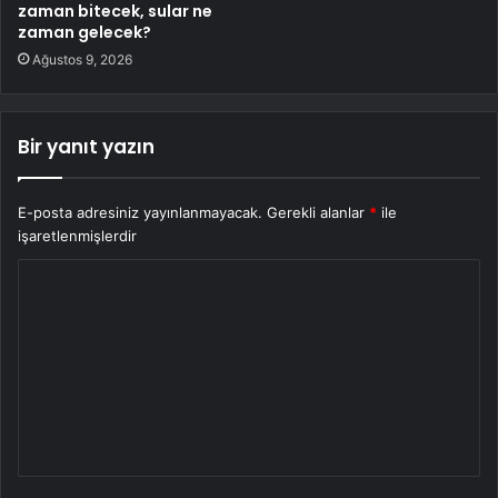
zaman bitecek, sular ne
zaman gelecek?
Ağustos 9, 2026
Bir yanıt yazın
E-posta adresiniz yayınlanmayacak.
Gerekli alanlar
*
ile
işaretlenmişlerdir
Y
o
r
u
m
*