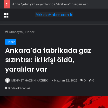
Anne Şehir yaz akşamlarında “Arabesk” rüzgârı esti
Menü
Anasayfa
/
Haber
Haber
Ankara’da fabrikada gaz
sızıntısı: İki kişi öldü,
yaralılar var
MEHMET HAZBİN KAZBEK
Haziran 22, 2025
0
0
Bir dakikadan az