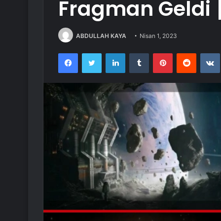
Fragman Geldi 
ABDULLAH KAYA
Nisan 1, 2023
Facebook
Twitter
LinkedIn
Tumblr
Pinterest
Reddit