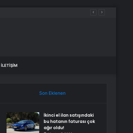
İLETIŞIM
Son Eklenen
İkinci el ilan satışındaki
bu hatanın faturası çok
ağır oldu!