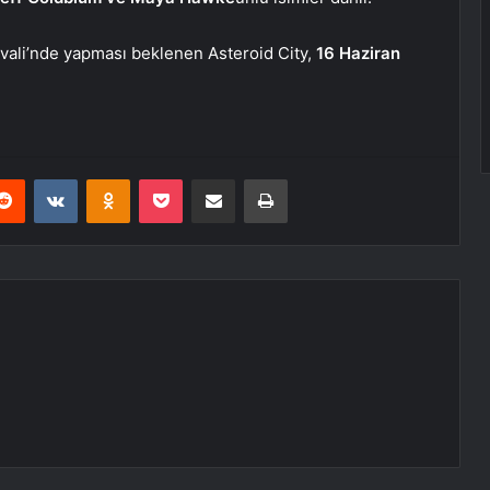
vali’nde yapması beklenen Asteroid City,
16 Haziran
erest
Reddit
VKontakte
Odnoklassniki
Pocket
E-Posta ile paylaş
Yazdır