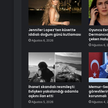
Jennifer Lopez’ten küvette
Oyuncu Es
iddialı doğum günü kutlaması
Dermancıo
çeken Halu
Ağustos 6, 2026
Ağustos 6, 
İhanet skandalı resmileşti:
Memur-Se
Evliyken yakalandığı adamla
görevlileri
aşkını ilan etti
korunmalı
Ağustos 5, 2026
Ağustos 4, 