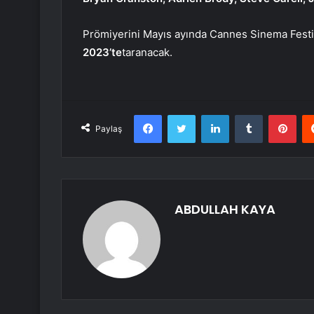
Prömiyerini Mayıs ayında Cannes Sinema Festi
2023’te
taranacak.
Facebook
Twitter
LinkedIn
Tumblr
Pint
Paylaş
ABDULLAH KAYA