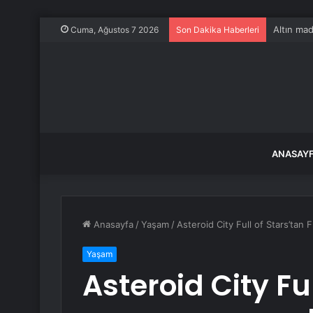
Altın mad
Cuma, Ağustos 7 2026
Son Dakika Haberleri
ANASAY
Anasayfa
/
Yaşam
/
Asteroid City Full of Stars’tan
Yaşam
Asteroid City Ful