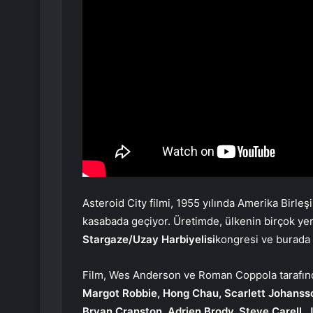
Asteroid City filmi, 1955 yılında Amerika Birleş
kasabada geçiyor. Üretimde, ülkenin birçok yeri
Stargaze/Uzay Harbiyelisi
kongresi ve burada 
Film, Wes Anderson ve Roman Coppola tarafınd
Margot Robbie, Hong Chau, Scarlett Johansso
Bryan Cranston, Adrien Brody, Steve Carell