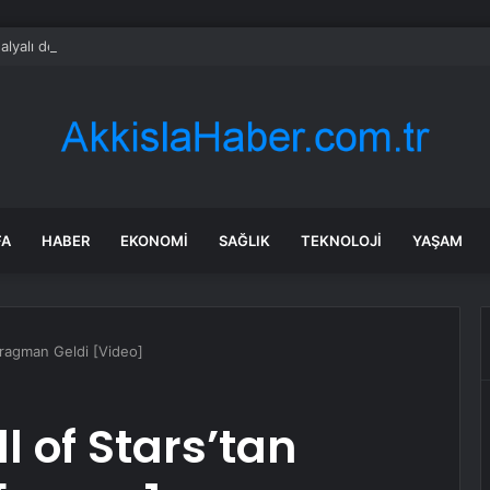
alyalı dev tesis 1 euroya satışta: Sahibi olmak için tek bir şart var
FA
HABER
EKONOMI
SAĞLIK
TEKNOLOJI
YAŞAM
 Fragman Geldi [Video]
l of Stars’tan