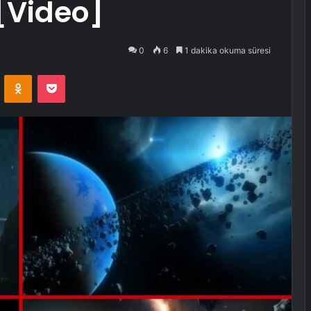
[Video]
0
6
1 dakika okuma süresi
VKontakte
Odnoklassniki
Pocket