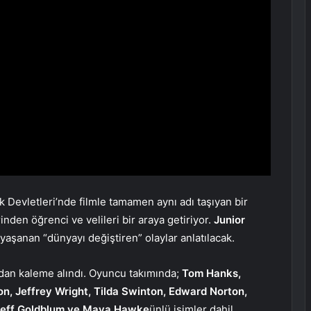
ik Devletleri’nde filmle tamamen aynı adı taşıyan bir
nden öğrenci ve velileri bir araya getiriyor.
Junior
yaşanan “dünyayı değiştiren” olaylar anlatılacak.
an kaleme alındı. Oyuncu takımında;
Tom Hanks,
n, Jeffrey Wright, Tilda Swinton, Edward Norton,
, Jeff Goldblum ve Maya Hawke
ünlü isimler dahil.