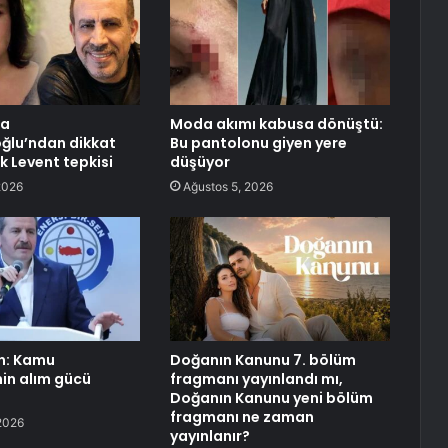
ra
Moda akımı kabusa dönüştü:
ğlu’ndan dikkat
Bu pantolonu giyen yere
k Levent tepkisi
düşüyor
2026
Ağustos 5, 2026
n: Kamu
Doğanın Kanunu 7. bölüm
nin alım gücü
fragmanı yayınlandı mı,
Doğanın Kanunu yeni bölüm
fragmanı ne zaman
2026
yayınlanır?