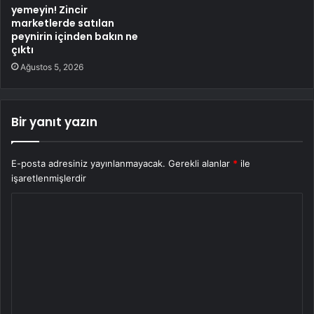
yemeyin! Zincir
marketlerde satılan
peynirin içinden bakın ne
çıktı
Ağustos 5, 2026
Bir yanıt yazın
E-posta adresiniz yayınlanmayacak.
Gerekli alanlar
*
ile
işaretlenmişlerdir
Y
o
r
u
m
*