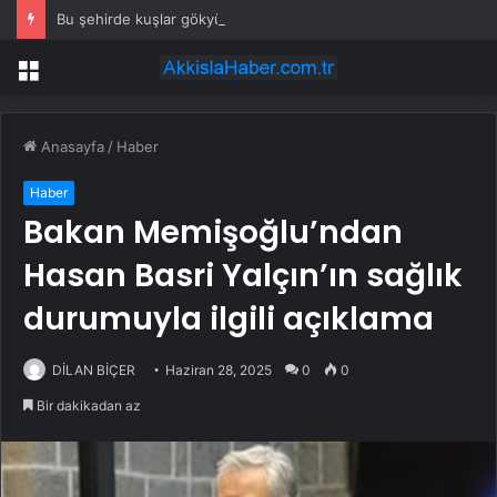
Bu şehirde kuşlar gökyüzünden patır patır düşüyor
Menü
Anasayfa
/
Haber
Haber
Bakan Memişoğlu’ndan
Hasan Basri Yalçın’ın sağlık
durumuyla ilgili açıklama
DİLAN BİÇER
Haziran 28, 2025
0
0
Bir dakikadan az