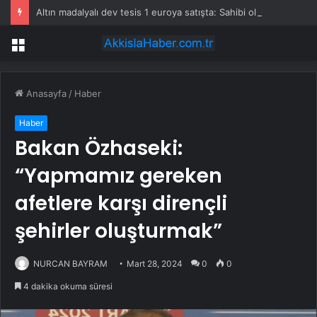
Altın madalyalı dev tesis 1 euroya satışta: Sahibi olmak için tek bir şart var
Menü
Anasayfa
/
Haber
Haber
Bakan Özhaseki:
“Yapmamız gereken
afetlere karşı dirençli
şehirler oluşturmak”
NURCAN BAYRAM
Mart 28, 2024
0
0
4 dakika okuma süresi