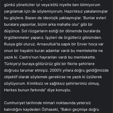
günkü yöneticiler iyi veya kötü niyetle ben bilmiyorum
yargılamak için de söylemiyorum. Hazırlıksız yakalanmışlar
bu göçlere. Bazen de ideolojik yaklaşmışlar. ‘Bunlar evleri
buralara yapsınlar, bizim arka mahalle olur’ gibi bir
düşünce. Sol rüzgarların estiği bir dönemde buralarda
örgütlenmeler yaparız. İşçileri de örgütleriz gibisinden.
Rusya gibi oluruz. Arnavutluk’ta sapık bir Enver hoca var
onun bir hayalini kuran adamlar vardı bu memlekette ne
yazık ki. Castro’nun hayranları vardı bu memlekette.
Türkiye’yi buraya götürürüz gibi bir fikirle şehirlere
doğrusu tarumar etmişiz. 2000’li yıllara doğru geldiğimizde
objektif olarak söylemek gerekirse ne yazık ki üzülerek
söylüyorum. Kimliksiz ve sağlıksız şehirlerimiz olmuş.
Herkes bunun farkında” diye konuştu.
Cumhuriyet tarihinde mimari noktasında yetersiz
kalındığını kaydeden Özhaseki, “Bakın geçmişe doğru