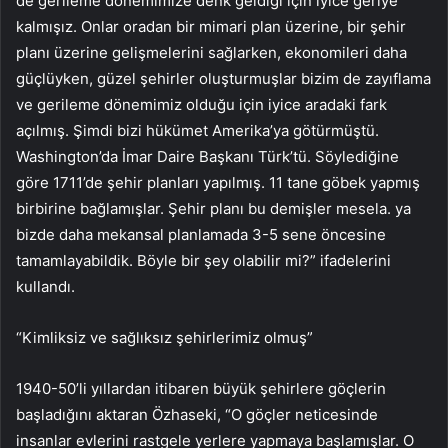
de gerileme dönemimize denk geldiği için iyice geriye
kalmışız. Onlar oradan bir mimari plan üzerine, bir şehir
planı üzerine gelişmelerini sağlarken, ekonomileri daha
güçlüyken, güzel şehirler oluşturmuşlar bizim de zayıflama
ve gerileme dönemimiz olduğu için iyice aradaki fark
açılmış. Şimdi bizi hükümet Amerika’ya götürmüştü.
Washington’da İmar Daire Başkanı Türk’tü. Söylediğine
göre 1711’de şehir planları yapılmış. 11 tane göbek yapmış
birbirine bağlamışlar. Şehir planı bu demişler mesela. ya
bizde daha mekansal planlamada 3-5 sene öncesine
tamamlayabildik. Böyle bir şey olabilir mi?” ifadelerini
kullandı.
“Kimliksiz ve sağlıksız şehirlerimiz olmuş”
1940-50’li yıllardan itibaren büyük şehirlere göçlerin
başladığını aktaran Özhaseki, “O göçler neticesinde
insanlar evlerini rastgele yerlere yapmaya başlamışlar. O