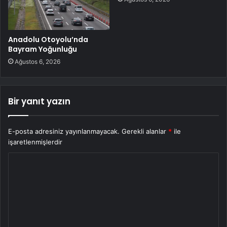
Anadolu Otoyolu’nda
Bayram Yoğunluğu
Ağustos 6, 2026
Bir yanıt yazın
E-posta adresiniz yayınlanmayacak.
Gerekli alanlar
*
ile
işaretlenmişlerdir
Y
o
r
u
m