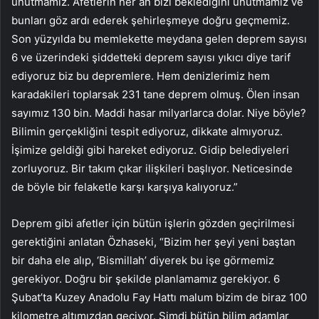
unutmamız. Afetlerin her an bizi beklediğini unutmamız ve
bunları göz ardı ederek şehirleşmeye doğru geçmemiz.
Son yüzyılda bu memlekette meydana gelen deprem sayısı
6 ve üzerindeki şiddetteki deprem sayısı yıkıcı diye tarif
ediyoruz biz bu depremlere. Hem denizlerimiz hem
karadakileri toplarsak 231 tane deprem olmuş. Ölen insan
sayımız 130 bin. Maddi hasar milyarlarca dolar. Niye böyle?
Bilimin gerçekliğini tespit ediyoruz, dikkate almıyoruz.
İşimize geldiği gibi hareket ediyoruz. Gidip belediyeleri
zorluyoruz. Bir takım çıkar ilişkileri başlıyor. Neticesinde
de böyle bir felaketle karşı karşıya kalıyoruz.”
Deprem gibi afetler için bütün işlerin gözden geçirilmesi
gerektiğini anlatan Özhaseki, “Bizim her şeyi yeni baştan
bir daha ele alıp, ‘Bismillah’ diyerek bu işe görmemiz
gerekiyor. Doğru bir şekilde planlamamız gerekiyor. 6
Şubat’ta Kuzey Anadolu Fay Hattı malum bizim de biraz 100
kilometre altımızdan geçiyor. Şimdi bütün bilim adamlar