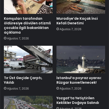
Komşuları tarafından
Muradiye’de Kaçak İnci
öldüresiye dövülen otizmli
Kefali Denetimi
çocukla ilgili bakanlıktan
Ağustos 7, 2026
açıklama
Ağustos 7, 2026
Tır Üst Geçide Çarptı,
İstanbul’a poyraz uyarısı:
Yıkıldı
Rüzgar kuvvetlenecek!
Ağustos 7, 2026
Ağustos 7, 2026
Yozgat’ta Yetiştirilen
Keklikler Doğaya Salındı
Ağustos 6, 2026