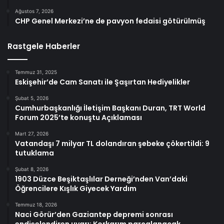
Ağustos 7, 2026
CHP Genel Merkezi’ne de pavyon fedaisi götürülmüş
Rastgele Haberler
Temmuz 31, 2025
Eskişehir’de Cam Sanatı ile Şaşırtan Hediyelikler
Şubat 5, 2026
Cumhurbaşkanlığı İletişim Başkanı Duran, TRT World
Forum 2025’te konuştu Açıklaması
Mart 27, 2026
Vatandaşı 7 milyar TL dolandıran şebeke çökertildi: 9
tutuklama
Şubat 8, 2026
1903 Düzce Beşiktaşlılar Derneği’nden Van’daki
Öğrencilere Kışlık Giyecek Yardım
Temmuz 18, 2026
Naci Görür’den Gaziantep depremi sonrası
endişelendiren uyarı: Korkarım parçalanacak