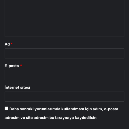
r
u
m
*
Ad
*
E-posta
*
İnternet sitesi
Daha sonraki yorumlarımda kullanılması için adım, e-posta
adresim ve site adresim bu tarayıcıya kaydedilsin.