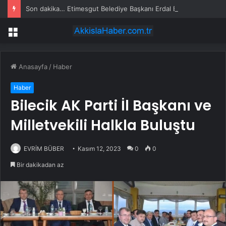
Son dakika… Etimesgut Belediye Başkanı Erdal Beşikçioğlu tutuklandı
Menü
Anasayfa
/
Haber
Haber
Bilecik AK Parti İl Başkanı ve
Milletvekili Halkla Buluştu
EVRİM BÜBER
Kasım 12, 2023
0
0
Bir dakikadan az