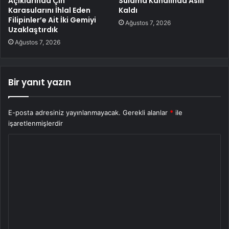
Açıklarında Çin
Sulama Kanalında Asılı
Karasularını İhlal Eden
Kaldı
Filipinler’e Ait İki Gemiyi
Ağustos 7, 2026
Uzaklaştırdık
Ağustos 7, 2026
Bir yanıt yazın
E-posta adresiniz yayınlanmayacak.
Gerekli alanlar
*
ile
işaretlenmişlerdir
Y
o
r
u
m
*