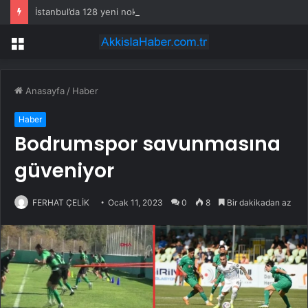
İstanbul’da 128 yeni noktaya daha EDS geliyor
Menü
Anasayfa
/
Haber
Haber
Bodrumspor savunmasına
güveniyor
FERHAT ÇELİK
Ocak 11, 2023
0
8
Bir dakikadan az