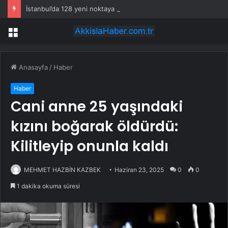
İstanbul’da 128 yeni noktaya daha EDS geliyor
Menü
Anasayfa
/
Haber
Haber
Cani anne 25 yaşındaki
kızını boğarak öldürdü:
Kilitleyip onunla kaldı
MEHMET HAZBİN KAZBEK
Haziran 23, 2025
0
0
1 dakika okuma süresi