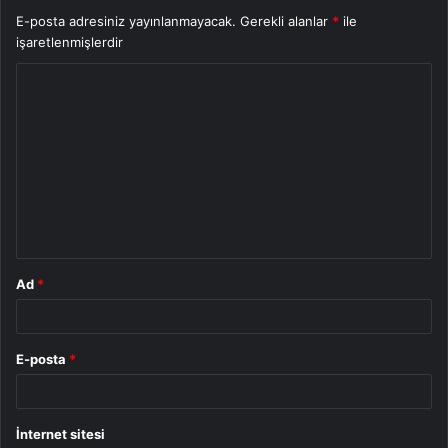
E-posta adresiniz yayınlanmayacak.
Gerekli alanlar
*
ile
işaretlenmişlerdir
Y
o
r
u
m
*
Ad
*
E-posta
*
İnternet sitesi