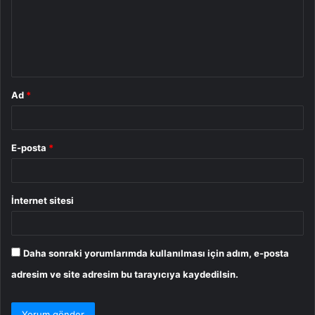
u
m
*
Ad
*
E-posta
*
İnternet sitesi
Daha sonraki yorumlarımda kullanılması için adım, e-posta
adresim ve site adresim bu tarayıcıya kaydedilsin.