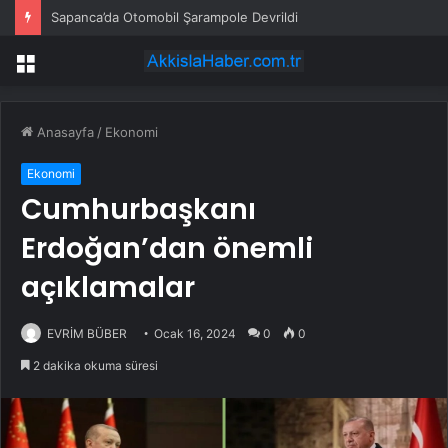
Sapanca’da Otomobil Şarampole Devrildi
Menü
Anasayfa
/
Ekonomi
Ekonomi
Cumhurbaşkanı
Erdoğan’dan önemli
açıklamalar
EVRİM BÜBER
Ocak 16, 2024
0
0
2 dakika okuma süresi