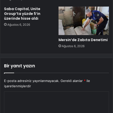
Saba Capital, Unite
Group’ta yüzde 5’in
üzerinde hisse aldı
Ağustos 6, 2026
Mersin’de Zabıta Denetimi
Ağustos 6, 2026
Bir yanıt yazın
E-posta adresiniz yayınlanmayacak.
Gerekli alanlar
*
ile
işaretlenmişlerdir
Y
o
r