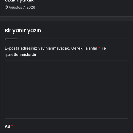
Ağustos 7, 2026
Bir yanıt yazın
E-posta adresiniz yayınlanmayacak.
Gerekli alanlar
*
ile
işaretlenmişlerdir
Y
o
r
u
m
*
Ad
*