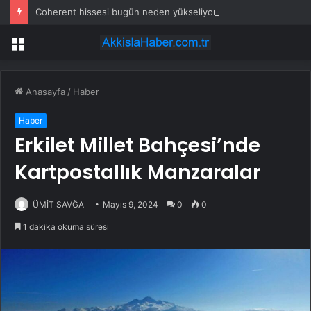
Coherent hissesi bugün neden yükseliyor?
Menü
Anasayfa
/
Haber
Haber
Erkilet Millet Bahçesi’nde
Kartpostallık Manzaralar
ÜMİT SAVĞA
Mayıs 9, 2024
0
0
1 dakika okuma süresi