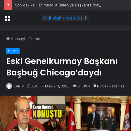
Son dakika… Etimesgut Belediye Başkanı Erdal Beşikçioğlu tutuklandı
Menü
Anasayfa
/
Haber
Haber
Eski Genelkurmay Başkanı
Başbuğ Chicago’daydı
EVRİM BÜBER
Mayıs 11, 2023
0
4
Bir dakikadan az