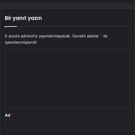
Bir yanıt yazın
E-posta adresiniz yayınlanmayacak.
Gerekli alanlar
*
ile
işaretlenmişlerdir
Y
o
r
u
m
*
Ad
*