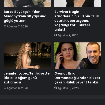
Bursa Büyükşehir’den
Survivor Nagin
Mudanya’nın altyapısına
Karadere’nin 750 bin TL’lik
güçlü yatırım
estetik operasyonu:
Yaşadığı zorlu süreci
Ağustos 7, 2026
anlattı
Ağustos 7, 2026
Jennifer Lopez’ten küvette
Oyuncu Esra
iddialı doğum günü
Dermancıoğlu’ndan dikkat
kutlaması
çeken Haluk Levent tepkisi
Ağustos 6, 2026
Ağustos 6, 2026