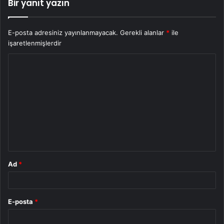
Bir yanıt yazın
E-posta adresiniz yayınlanmayacak.
Gerekli alanlar
*
ile
işaretlenmişlerdir
Y
o
r
u
m
*
Ad
*
E-posta
*