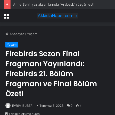
Anne Şehir yaz akşamlarında “Arabesk” rüzgârı esti
Menü
Anasayfa
/
Yaşam
Yaşam
Firebirds Sezon Final
Fragmanı Yayınlandı:
Firebirds 21. Bölüm
Fragmanı ve Final Bölüm
Özeti
EVRİM BÜBER
Temmuz 5, 2023
0
4
1 dakika okuma süresi