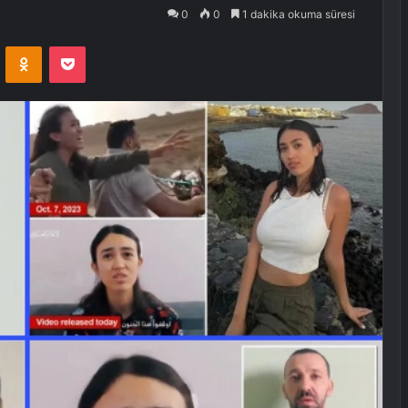
0
0
1 dakika okuma süresi
VKontakte
Odnoklassniki
Pocket