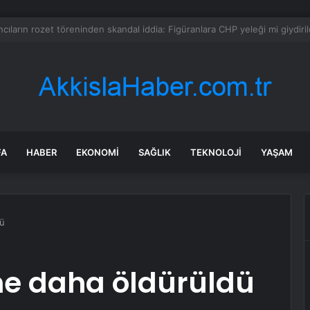
hirde kuşlar gökyüzünden patır patır düşüyor
FA
HABER
EKONOMI
SAĞLIK
TEKNOLOJI
YAŞAM
dü
ne daha öldürüldü