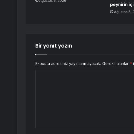
Ağustos 6, 2026
peynirin iç
Ağustos 5, 
Bir yanıt yazın
E-posta adresiniz yayınlanmayacak.
Gerekli alanlar
*
i
Y
o
r
u
m
*