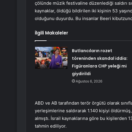
çölünde müzik festivaline düzenlediği saldırı s
kaynaklar, öldüğü bildirilen iki kişinin 53 yaşı
olduğunu duyurdu. Bu insanlar Beeri kibutzunda
İlgili Makaleler
Butlancıların rozet
töreninden skandal iddia:
Figüranlara CHP yeleği mi
giydirildi
Ağustos 6, 2026
ABD ve AB tarafından terör örgütü olarak sınıfl
yerleşimlerine saldırarak 1.140 kişiyi öldürmüş,
almıştı. İsrail kaynaklarına göre bu kişilerden 
tahmin ediliyor.