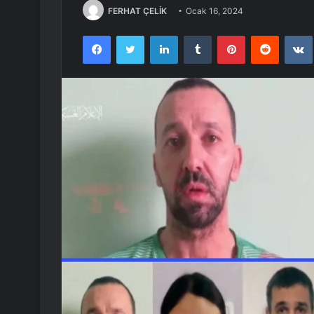
FERHAT ÇELİK
Ocak 16, 2024
Facebook
Twitter
LinkedIn
Tumblr
Pinterest
Reddit