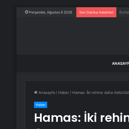
Bu şe
Perşembe, Ağustos 6 2026
Son Dakika Haberleri
ANASAY
Anasayfa
/
Haber
/
Hamas: İki rehine daha öldürül
Haber
Hamas: İki rehi