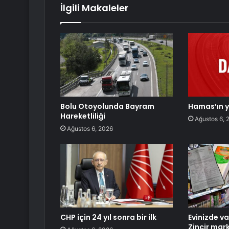
İlgili Makaleler
Bolu Otoyolunda Bayram
Hamas’ın ye
Hareketliliği
Ağustos 6, 
Ağustos 6, 2026
CHP için 24 yıl sonra bir ilk
Evinizde v
Zincir mar