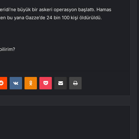
 Şeridi’ne büyük bir askeri operasyon başlattı. Hamas
hten bu yana Gazze’de 24 bin 100 kişi öldürüldü.
ilirim?
erest
Reddit
VKontakte
Odnoklassniki
Pocket
E-Posta ile paylaş
Yazdır