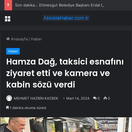
Son dakika… Etimesgut Belediye Başkanı Erdal Beşikçioğlu tutuklandı
Menü
Anasayfa
/
Haber
Haber
Hamza Dağ, taksici esnafını
ziyaret etti ve kamera ve
kabin sözü verdi
MEHMET HAZBİN KAZBEK
Mart 14, 2024
0
0
1 dakika okuma süresi