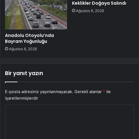
Keklikler Doğaya Salındı
Ağustos 6, 2026
Anadolu Otoyolu’nda
Bayram Yoğunluğu
Ağustos 6, 2026
Bir yanıt yazın
E-posta adresiniz yayınlanmayacak.
Gerekli alanlar
*
ile
işaretlenmişlerdir
Y
o
r
u