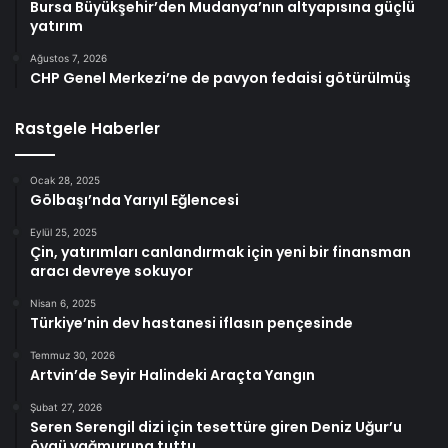
Bursa Büyükşehir’den Mudanya’nın altyapısına güçlü
yatırım
Ağustos 7, 2026
CHP Genel Merkezi’ne de pavyon fedaisi götürülmüş
Rastgele Haberler
Ocak 28, 2025
Gölbaşı’nda Yarıyıl Eğlencesi
Eylül 25, 2025
Çin, yatırımları canlandırmak için yeni bir finansman
aracı devreye sokuyor
Nisan 6, 2025
Türkiye’nin dev hastanesi iflasın pençesinde
Temmuz 30, 2026
Artvin’de Seyir Halindeki Araçta Yangın
Şubat 27, 2026
Seren Serengil dizi için tesettüre giren Deniz Uğur’u
övgü yağmuruna tuttu