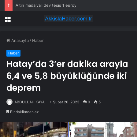
Altın madalyalı dev tesis 1 euroya satışta: Sahibi olmak için tek bir şart var
Menü
Anasayfa
/
Haber
Haber
Hatay’da 3’er dakika arayla
6,4 ve 5,8 büyüklüğünde iki
deprem
ABDULLAH KAYA
Şubat 20, 2023
0
5
Bir dakikadan az