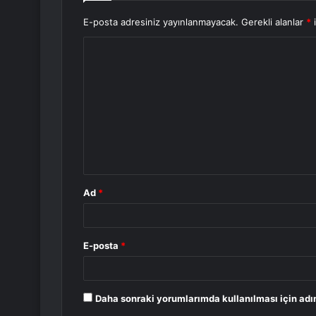
E-posta adresiniz yayınlanmayacak.
Gerekli alanlar
*
i
Y
o
r
u
m
*
Ad
*
E-posta
*
Daha sonraki yorumlarımda kullanılması için adı