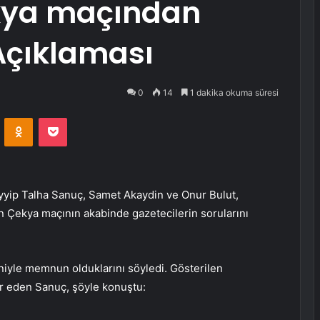
ekya maçından
Açıklaması
0
14
1 dakika okuma süresi
VKontakte
Odnoklassniki
Pocket
ayyip Talha Sanuç, Samet Akaydin ve Onur Bulut,
en Çekya maçının akabinde gazetecilerin sorularını
niyle memnun olduklarını söyledi. Gösterilen
ür eden Sanuç, şöyle konuştu: