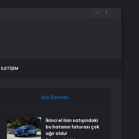
İLETIŞIM
Son Eklenen
İkinci el ilan satışındaki
bu hatanın faturası çok
ağır oldu!