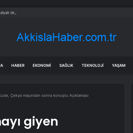
alyalı dev tesis 1 euroya satışta: Sahibi olmak için tek bir şart var
FA
HABER
EKONOMI
SAĞLIK
TEKNOLOJI
YAŞAM
bolcular, Çekya maçından sonra konuştu Açıklaması
rmayı giyen