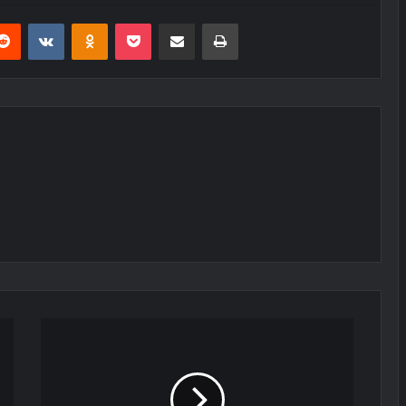
erest
Reddit
VKontakte
Odnoklassniki
Pocket
E-Posta ile paylaş
Yazdır