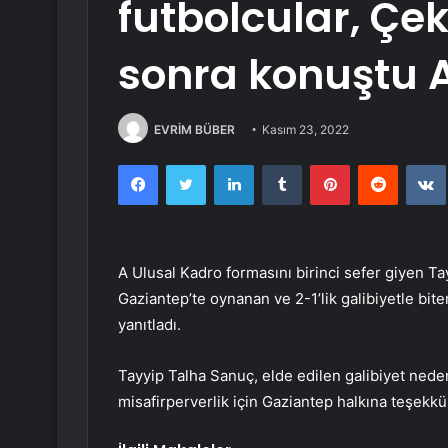
futbolcular, Ç
sonra konuştu 
EVRİM BÜBER
Kasım 23, 2022
Facebook
Twitter
LinkedIn
Tumblr
Pinterest
Reddit
A Ulusal Kadro formasını birinci sefer giyen T
Gaziantep’te oynanan ve 2-1’lik galibiyetle bit
yanıtladı.
Tayyip Talha Sanuç, elde edilen galibiyet nede
misafirperverlik için Gaziantep halkına teşekk