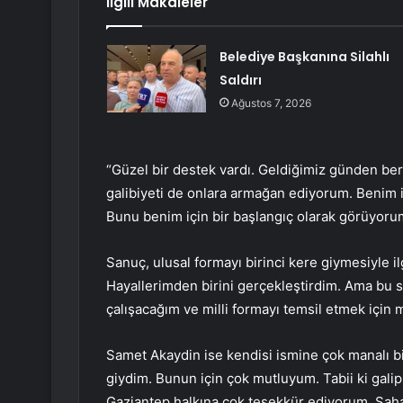
İlgili Makaleler
Belediye Başkanına Silahlı
Saldırı
Ağustos 7, 2026
“Güzel bir destek vardı. Geldiğimiz günden beri
galibiyeti de onlara armağan ediyorum. Benim iç
Bunu benim için bir başlangıç olarak görüyorum.
Sanuç, ulusal formayı birinci kere giymesiyle i
Hayallerimden birini gerçekleştirdim. Ama bu 
çalışacağım ve milli formayı temsil etmek için
Samet Akaydin ise kendisi ismine çok manalı bir
giydim. Bunun için çok mutluyum. Tabii ki galip
Gaziantep halkına çok teşekkür ediyorum. Saha