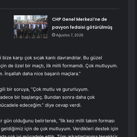
CHP Genel Merkezi’ne de
pavyon fedaisi götürülmüş
Ağustos 7, 2026
 bize karşı çok sıcak kanlı davrandılar. Bu güzel
in de özel bir maçtı, ilk milli formamdı. Çok mutluyum.
 İnşallah daha nice başarılı maçlara.”
lgili bir soruya, “Çok mutlu ve gururluyum.
sadece bir başlangıç. Bundan sonra daha çok
 mücadele edeceğim.” diye cevap verdi.
 gün olduğunu belirterek, “İlk kez milli takım forması
 geldiğimiz için de çok mutluyum. Verdikleri destek için
da çok iyi mücadele ettik. Tüm arkadaşlarıma teşekkür