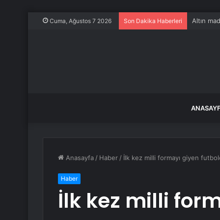
Altın mad
Cuma, Ağustos 7 2026
Son Dakika Haberleri
ANASAY
Anasayfa
/
Haber
/
İlk kez milli formayı giyen fut
Haber
İlk kez milli fo