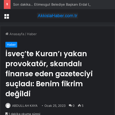
Son dakika… Etimesgut Belediye Başkanı Erdal Beşikçioğlu tutuklandı
Menü
Anasayfa
/
Haber
Haber
İsveç’te Kuran’ı yakan
provokatör, skandalı
finanse eden gazeteciyi
suçladı: Benim fikrim
değildi
ABDULLAH KAYA
Ocak 25, 2023
0
5
1 dakika okuma süresi