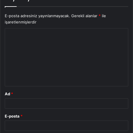
E-posta adresiniz yayınlanmayacak.
Gerekli alanlar
*
ile
işaretlenmişlerdir
Y
o
r
u
m
*
Ad
*
E-posta
*