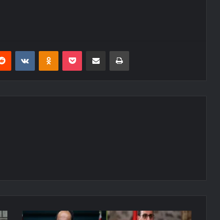
erest
Reddit
VKontakte
Odnoklassniki
Pocket
E-Posta ile paylaş
Yazdır