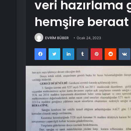
veri hazırlama g
hemşire beraat 
EVRİM BÜBER
Ocak 24, 2023
Facebook
Twitter
LinkedIn
Tumblr
Pinterest
Reddit