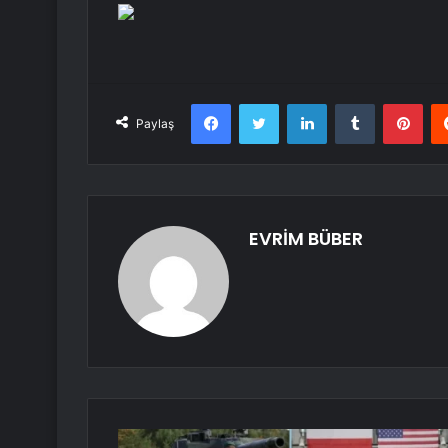
Facebook
Twitter
LinkedIn
Tumblr
Pint
Paylaş
EVRİM BÜBER