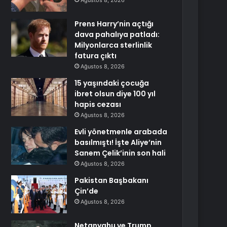
Ağustos 8, 2026
Prens Harry’nin açtığı
dava pahalıya patladı:
Milyonlarca sterlinlik
fatura çıktı
Ağustos 8, 2026
15 yaşındaki çocuğa
ibret olsun diye 100 yıl
hapis cezası
Ağustos 8, 2026
Evli yönetmenle arabada
basılmıştı! İşte Aliye’nin
Sanem Çelik’inin son hali
Ağustos 8, 2026
Pakistan Başbakanı
Çin’de
Ağustos 8, 2026
Netanyahu ve Trump,