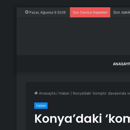
Son dakik
Pazar, Ağustos 9 2026
Son Dakika Haberleri
ANASAY
Anasayfa
/
Haber
/
Konya’daki ‘komplo’ davasında ve
Haber
Konya’daki ‘ko