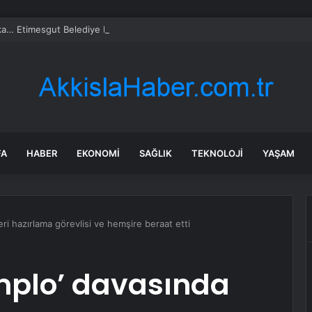
a… Etimesgut Belediye Başkanı Erdal Beşikçioğlu tutuklandı
FA
HABER
EKONOMI
SAĞLIK
TEKNOLOJI
YAŞAM
ri hazırlama görevlisi ve hemşire beraat etti
mplo’ davasında