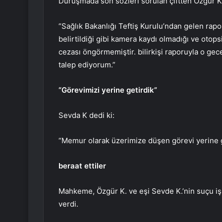
Duruşmada son sözleri sorulan çiftten Özgür K. 
“Sağlık Bakanlığı Teftiş Kurulu’ndan gelen ra
belirtildiği gibi kamera kaydı olmadığı ve otops
cezası öngörmemiştir. bilirkişi raporuyla o gec
talep ediyorum.”
“Görevimizi yerine getirdik”
Sevda K dedi ki:
“Memur olarak üzerimize düşen görevi yerine g
beraat ettiler
Mahkeme, Özgür K. ve eşi Sevde K.’nin suçu iş
verdi.