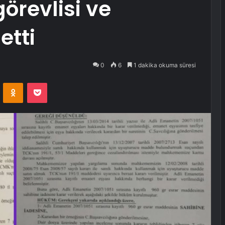
örevlisi ve
etti
0
6
1 dakika okuma süresi
VKontakte
Odnoklassniki
Pocket