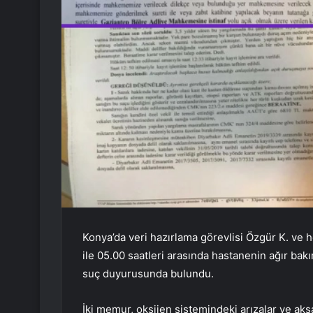
Konya’da veri hazırlama görevlisi Özgür K. ve
ile 05.00 saatleri arasında hastanenin ağır bak
suç duyurusunda bulundu.
İki memur, oksijen sistemindeki arızalar ve aks