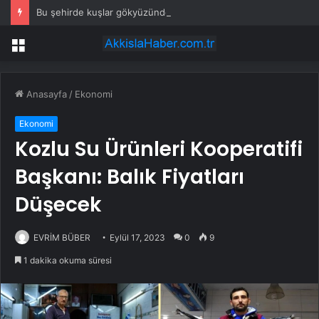
Bu şehirde kuşlar gökyüzünden patır patır düşüyor
Menü
Anasayfa
/
Ekonomi
Ekonomi
Kozlu Su Ürünleri Kooperatifi
Başkanı: Balık Fiyatları
Düşecek
EVRİM BÜBER
Eylül 17, 2023
0
9
1 dakika okuma süresi