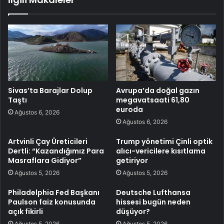
Sivas’ta Barajlar Dolup
Avrupa’da doğal gazın
Taştı
megavatsaati 61,80
euroda
Ağustos 6, 2026
Ağustos 6, 2026
Artvinli Çay Üreticileri
Trump yönetimi Çinli optik
Dertli: “Kazandığımız Para
alıcı-vericilere kısıtlama
Masraflara Gidiyor”
getiriyor
Ağustos 5, 2026
Ağustos 5, 2026
Philadelphia Fed Başkanı
Deutsche Lufthansa
Paulson faiz konusunda
hissesi bugün neden
açık fikirli
düşüyor?
Ağustos 5, 2026
Ağustos 5, 2026