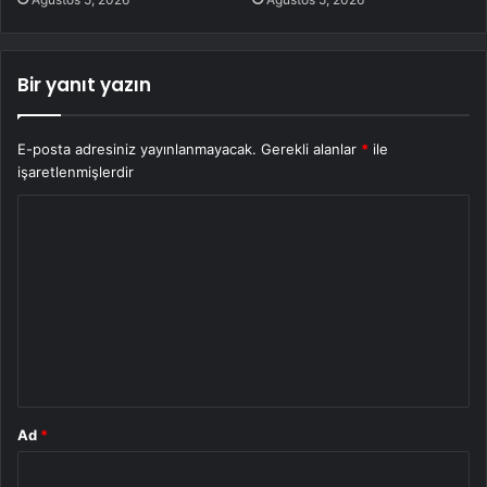
Bir yanıt yazın
E-posta adresiniz yayınlanmayacak.
Gerekli alanlar
*
ile
işaretlenmişlerdir
Y
o
r
u
m
*
Ad
*