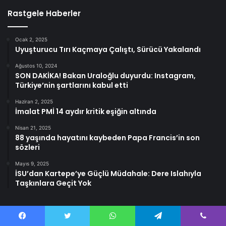
Rastgele Haberler
Ocak 2, 2025
Uyuşturucu Tırı Kaçmaya Çalıştı, Sürücü Yakalandı
Ağustos 10, 2024
SON DAKİKA! Bakan Uraloğlu duyurdu: Instagram,
Türkiye’nin şartlarını kabul etti
Haziran 2, 2025
İmalat PMİ 14 aydır kritik eşiğin altında
Nisan 21, 2025
88 yaşında hayatını kaybeden Papa Francis’in son
sözleri
Mayıs 9, 2025
İSU’dan Kartepe’ye Güçlü Müdahale: Dere Islahıyla
Taşkınlara Geçit Yok
Facebook
Twitter
WhatsApp
Telegram
Viber