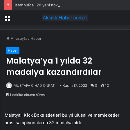
İstanbul’da 128 yeni noktaya daha EDS geliyor
Menü
Anasayfa
/
Haber
Haber
Malatya’ya 1 yılda 32
madalya kazandırdılar
MUSTAFA CİHAD ONRAT
Kasım 17, 2022
0
13
1 dakika okuma süresi
Malatyalı Kick Boks atletleri bu yıl ulusal ve memleketler
arası şampiyonalarda 32 madalya aldı.