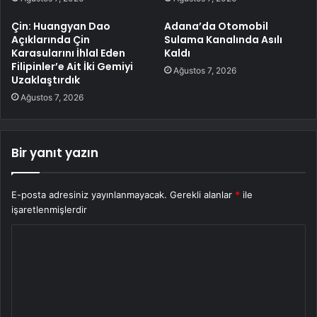
Çin: Huangyan Dao
Adana’da Otomobil
Açıklarında Çin
Sulama Kanalında Asılı
Karasularını İhlal Eden
Kaldı
Filipinler’e Ait İki Gemiyi
Ağustos 7, 2026
Uzaklaştırdık
Ağustos 7, 2026
Bir yanıt yazın
E-posta adresiniz yayınlanmayacak.
Gerekli alanlar
*
ile
işaretlenmişlerdir
Y
o
r
u