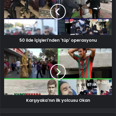
50 ilde İçişleri'nden 'tüp' operasyonu
Karşıyaka'nın ilk yolcusu Okan