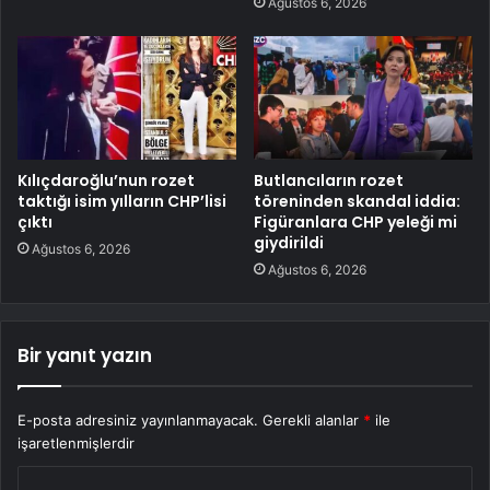
Ağustos 6, 2026
Kılıçdaroğlu’nun rozet
Butlancıların rozet
taktığı isim yılların CHP’lisi
töreninden skandal iddia:
çıktı
Figüranlara CHP yeleği mi
giydirildi
Ağustos 6, 2026
Ağustos 6, 2026
Bir yanıt yazın
E-posta adresiniz yayınlanmayacak.
Gerekli alanlar
*
ile
işaretlenmişlerdir
Y