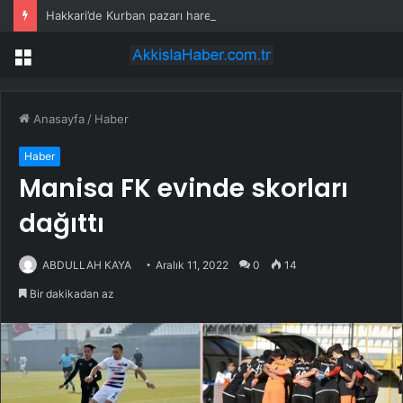
Hakkari’de Kurban pazarı hareketlendi
Menü
Anasayfa
/
Haber
Haber
Manisa FK evinde skorları
dağıttı
ABDULLAH KAYA
Aralık 11, 2022
0
14
Bir dakikadan az