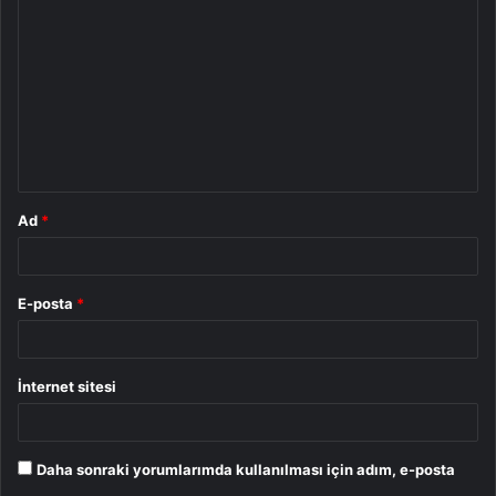
o
r
u
m
*
Ad
*
E-posta
*
İnternet sitesi
Daha sonraki yorumlarımda kullanılması için adım, e-posta