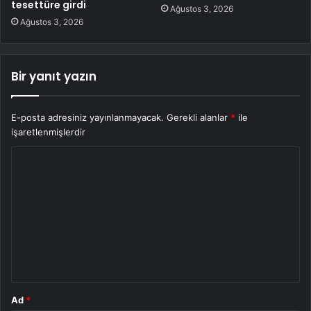
tesettüre girdi
Ağustos 3, 2026
Ağustos 3, 2026
Bir yanıt yazın
E-posta adresiniz yayınlanmayacak.
Gerekli alanlar
*
ile
işaretlenmişlerdir
Y
o
r
u
m
*
Ad
*