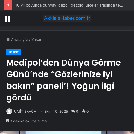
10 yıl boyunca dünyayı gezdi, gezdiği ülkeler arasında tek favorisi bu şehir oldu
Menü
Anasayfa
/
Yaşam
Yaşam
Medipol’den Dünya Görme
Günü’nde “Gözlerinize iyi
bakın” paneli’! Yoğun ilgi
gördü
ÜMİT SAVĞA
Ekim 10, 2025
0
0
3 dakika okuma süresi