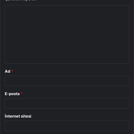
Y
o
r
u
m
*
Ad
*
E-posta
*
İnternet sitesi