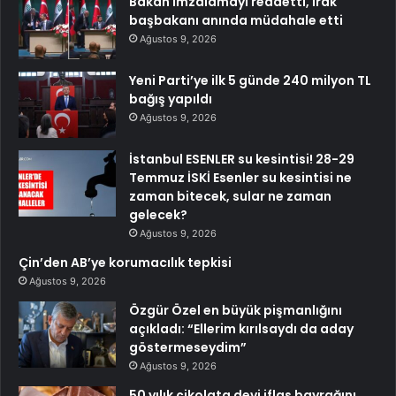
Bakan imzalamayı reddetti, Irak
başbakanı anında müdahale etti
Ağustos 9, 2026
Yeni Parti’ye ilk 5 günde 240 milyon TL
bağış yapıldı
Ağustos 9, 2026
İstanbul ESENLER su kesintisi! 28-29
Temmuz İSKİ Esenler su kesintisi ne
zaman bitecek, sular ne zaman
gelecek?
Ağustos 9, 2026
Çin’den AB’ye korumacılık tepkisi
Ağustos 9, 2026
Özgür Özel en büyük pişmanlığını
açıkladı: “Ellerim kırılsaydı da aday
göstermeseydim”
Ağustos 9, 2026
50 yılık çikolata devi iflas bayrağını