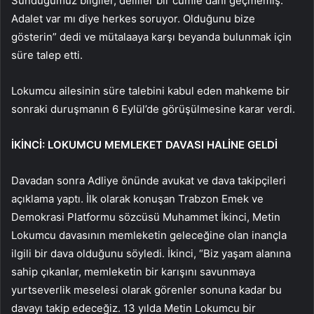
Sunduğumuz bilgiler, deliller bir cümle dahi geçmemiş.
Adalet var mı diye herkes soruyor. Olduğunu bize
gösterin” dedi ve mütalaaya karşı beyanda bulunmak için
süre talep etti.
Lokumcu ailesinin süre talebini kabul eden mahkeme bir
sonraki duruşmanın 6 Eylül’de görüşülmesine karar verdi.
İKİNCİ: LOKUMCU MEMLEKET DAVASI HALİNE GELDİ
Davadan sonra Adliye önünde avukat ve dava takipçileri
açıklama yaptı. İlk olarak konuşan Trabzon Emek ve
Demokrasi Platformu sözcüsü Muhammet İkinci, Metin
Lokumcu davasının memleketin geleceğine olan inançla
ilgili bir dava olduğunu söyledi. İkinci, “Biz yaşam alanına
sahip çıkanlar, memleketin bir karışını savunmaya
yurtseverlik meselesi olarak görenler sonuna kadar bu
davayı takip edeceğiz. 13 yılda Metin Lokumcu bir