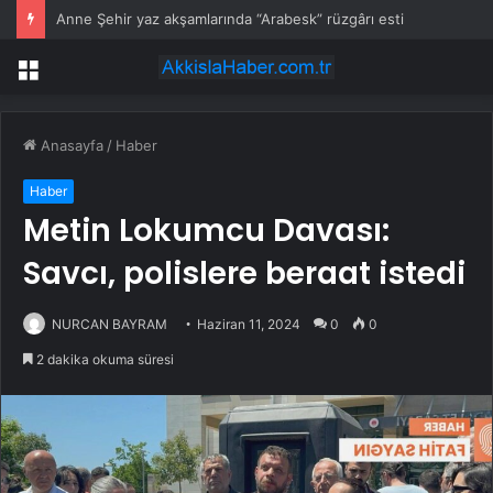
Anne Şehir yaz akşamlarında “Arabesk” rüzgârı esti
Menü
Anasayfa
/
Haber
Haber
Metin Lokumcu Davası:
Savcı, polislere beraat istedi
NURCAN BAYRAM
Haziran 11, 2024
0
0
2 dakika okuma süresi