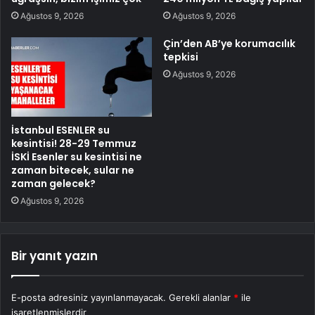
Ağustos 9, 2026
Ağustos 9, 2026
Çin’den AB’ye korumacılık
tepkisi
Ağustos 9, 2026
İstanbul ESENLER su
kesintisi! 28-29 Temmuz
İSKİ Esenler su kesintisi ne
zaman bitecek, sular ne
zaman gelecek?
Ağustos 9, 2026
Bir yanıt yazın
E-posta adresiniz yayınlanmayacak.
Gerekli alanlar
*
ile
işaretlenmişlerdir