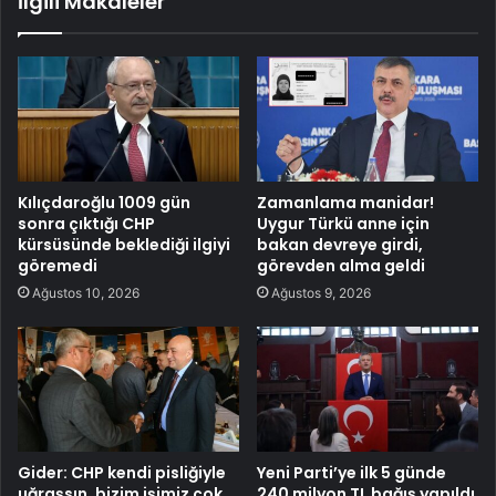
İlgili Makaleler
Kılıçdaroğlu 1009 gün
Zamanlama manidar!
sonra çıktığı CHP
Uygur Türkü anne için
kürsüsünde beklediği ilgiyi
bakan devreye girdi,
göremedi
görevden alma geldi
Ağustos 10, 2026
Ağustos 9, 2026
Gider: CHP kendi pisliğiyle
Yeni Parti’ye ilk 5 günde
uğraşsın, bizim işimiz çok
240 milyon TL bağış yapıldı