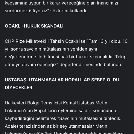
kapsamına uygun bir karar vereceğine olan inancımızı
sürdürmek istiyoruz” sözlerini kullandı.
OCAKLI: HUKUK SKANDALI
CHP Rize Milletvekili Tahsin Ocaklı ise “Tam 13 yıl oldu. 10
yıl sonra savcının mütalaasının yeniden aynı
değerlendirme ile bitmesi hali bir hukuk skandalıdır. Takip
etmeye devam edeceğiz” değerlendirmesinde bulundu.
USTABAŞ: UTANMASALAR HOPALILAR SEBEP OLDU
DİYECEKLER
Halkevleri Bölge Temsilcisi Kemal Ustabaş Metin
Lokumcu’nun Hopalıların eylemine saldırı sonucunda
kaybedildiğini belirterek “Savcının mütalaasını dinledik.
Adalet terazisinden az bir şey utanmasalar Metin
Lokumcu’nun ölümüne Hopalılar sebep oldu diyeceklerdi.