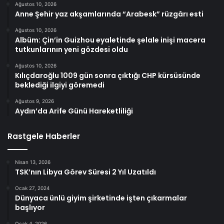
Ağustos 10, 2026
Anne Şehir yaz akşamlarında “Arabesk” rüzgârı esti
Ağustos 10, 2026
Albüm: Çin’in Guizhou eyaletinde şelale inişi macera
tutkunlarının yeni gözdesi oldu
Ağustos 10, 2026
Kılıçdaroğlu 1009 gün sonra çıktığı CHP kürsüsünde
beklediği ilgiyi göremedi
Ağustos 9, 2026
Aydın’da Arife Günü Hareketliliği
Rastgele Haberler
Nisan 13, 2026
TSK’nın Libya Görev Süresi 2 Yıl Uzatıldı
Ocak 27, 2024
Dünyaca ünlü giyim şirketinde işten çıkarmalar
başlıyor
Ocak 4, 2026