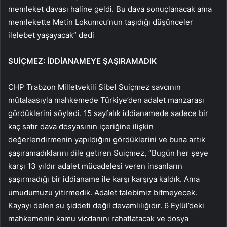
memleket davası haline geldi. Bu dava sonuçlanacak ama
memlekette Metin Lokumcu’nun taşıdığı düşünceler
ilelebet yaşayacak” dedi
SUİÇMEZ: İDDİANAMEYE ŞAŞIRAMADIK
CHP Trabzon Milletvekili Sibel Suiçmez savcının
mütalaasıyla mahkemede Türkiye’den adalet manzarası
gördüklerini söyledi. 15 sayfalık iddianamede sadece bir
kaç satır dava dosyasının içeriğine ilişkin
değerlendirmenin yapıldığını gördüklerini ve buna artık
şaşıramadıklarını dile getiren Suiçmez, “Bugün her şeye
karşı 13 yıldır adalet mücadelesi veren insanların
şaşırmadığı bir iddianame ile karşı karşıya kaldık. Ama
umudumuzu yitirmedik. Adalet talebimiz bitmeyecek.
Kayayı delen su şiddeti değil devamlılığıdır. 6 Eylül’deki
mahkemenin kamu vicdanını rahatlatacak ve dosya