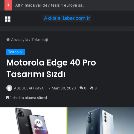
Altın madalyalı dev tesis 1 euroya satışta: Sahibi olmak için tek bir şart var
Menü
Anasayfa
/
Teknoloji
Teknoloji
Motorola Edge 40 Pro
Tasarımı Sızdı
ABDULLAH KAYA
Mart 30, 2023
0
8
1 dakika okuma süresi