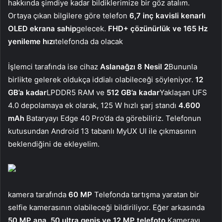
hakkında şimdiye kadar bildiklerimize bir göz atalım.
Ortaya çıkan bilgilere göre telefon
6,7 inç kavisli kenarlı
OLED ekrana sahip
gelecek.
FHD+ çözünürlük ve 165 Hz
yenileme hızı
telefonda da olacak
İşlemci tarafında ise cihaz
Aslanağzı 8 Nesil 2
Bununla
birlikte gelerek oldukça iddialı olabileceği söyleniyor.
12
GB’a kadar
LPDDR5 RAM ve
512 GB’a kadar
Yaklaşan UFS
4.0 depolamaya ek olarak, 125 W hızlı şarj standı
4.600
mAh
Bataryayı Edge 40 Pro’da da görebiliriz. Telefonun
kutusundan Android 13 tabanlı MyUX UI ile çıkmasının
beklendiğini de ekleyelim.
kamera tarafında
60 MP
Telefonda tartışma yaratan bir
selfie kamerasının olabileceği bildiriliyor. Eğer arkasında
50 MP ana, 50 ultra geniş ve 12 MP telefoto
Kamerayı