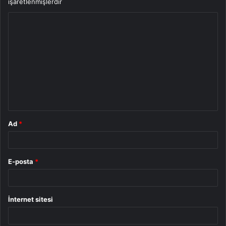
işaretlenmişlerdir
Y
o
r
u
m
*
Ad
*
E-posta
*
İnternet sitesi