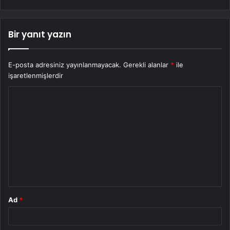
Bir yanıt yazın
E-posta adresiniz yayınlanmayacak.
Gerekli alanlar
*
ile
işaretlenmişlerdir
Y
o
r
u
m
*
Ad
*