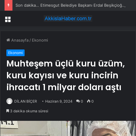
Son dakika… Etimesgut Belediye Başkanı Erdal Beşikçioğlu tutuklandı
Menü
Anasayfa
/
Ekonomi
Ekonomi
Muhteşem üçlü kuru üzüm,
kuru kayısı ve kuru incirin
ihracatı 1 milyar doları aştı
DİLAN BİÇER
Haziran 9, 2024
0
0
3 dakika okuma süresi