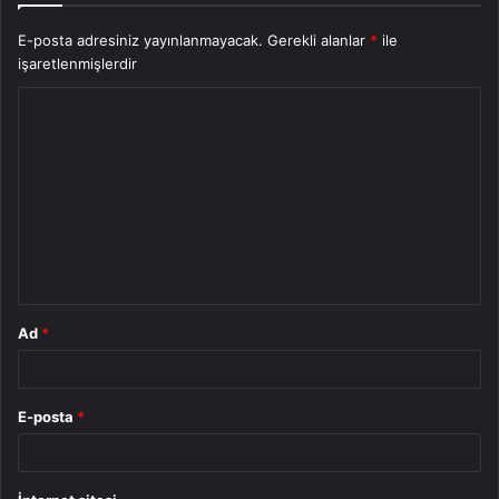
E-posta adresiniz yayınlanmayacak.
Gerekli alanlar
*
ile
işaretlenmişlerdir
Y
o
r
u
m
*
Ad
*
E-posta
*