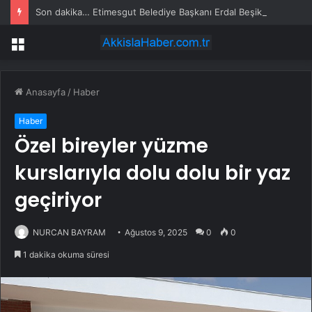
Son dakika… Etimesgut Belediye Başkanı Erdal Beşikçioğlu tutuklandı
Menü
Anasayfa
/
Haber
Haber
Özel bireyler yüzme
kurslarıyla dolu dolu bir yaz
geçiriyor
NURCAN BAYRAM
Ağustos 9, 2025
0
0
1 dakika okuma süresi