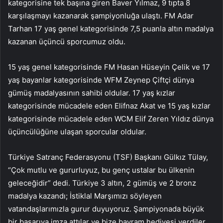
kategorisine tek başına giren Baver Yılmaz, 9 tıpta 8
karşılaşmayı kazanarak şampiyonluğa ulaştı. FM Adar
Tarhan 17 yaş genel kategorisinde 7,5 puanla altın madalya
kazanan üçüncü sporcumuz oldu.
15 yaş genel kategorisinde FM Hasan Hüseyin Çelik ve 17
yaş bayanlar kategorisinde WFM Zeynep Çiftçi dünya
gümüş madalyasının sahibi oldular. 17 yaş kızlar
kategorisinde mücadele eden Elifnaz Akat ve 15 yaş kızlar
kategorisinde mücadele eden WCM Elif Zeren Yıldız dünya
üçüncülüğüne ulaşan sporcular oldular.
Türkiye Satranç Federasyonu (TSF) Başkanı Gülkız Tülay,
“Çok mutlu ve gururluyuz, bu genç ustalar bu ülkenin
geleceğidir” dedi. Türkiye 3 altın, 2 gümüş ve 2 bronz
madalya kazandı; İstiklal Marşımızı söyleyen
vatandaşlarımızla gurur duyuyoruz. Şampiyonada büyük
bir başarıya imza attılar ve bize bayram hediyesi verdiler.