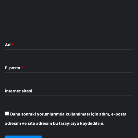
u
m
*
Ad
*
E-posta
*
İnternet sitesi
Daha sonraki yorumlarımda kullanılması için adım, e-posta
adresim ve site adresim bu tarayıcıya kaydedilsin.