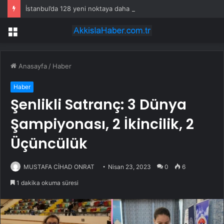
İstanbul’da 128 yeni noktaya daha EDS geliyor
Menü
Anasayfa
/
Haber
Haber
Şenlikli Satranç: 3 Dünya
Şampiyonası, 2 İkincilik, 2
Üçüncülük
MUSTAFA CİHAD ONRAT
Nisan 23, 2023
0
6
1 dakika okuma süresi