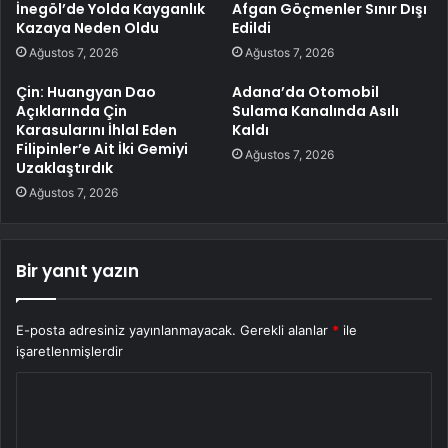
İnegöl’de Yolda Kayganlık
Afgan Göçmenler Sınır Dışı
Kazaya Neden Oldu
Edildi
Ağustos 7, 2026
Ağustos 7, 2026
Çin: Huangyan Dao
Adana’da Otomobil
Açıklarında Çin
Sulama Kanalında Asılı
Karasularını İhlal Eden
Kaldı
Filipinler’e Ait İki Gemiyi
Ağustos 7, 2026
Uzaklaştırdık
Ağustos 7, 2026
Bir yanıt yazın
E-posta adresiniz yayınlanmayacak.
Gerekli alanlar
*
ile
işaretlenmişlerdir
Y
o
r