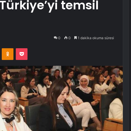
Türkiye’yi temsil
0
0
1 dakika okuma süresi
VKontakte
Odnoklassniki
Pocket