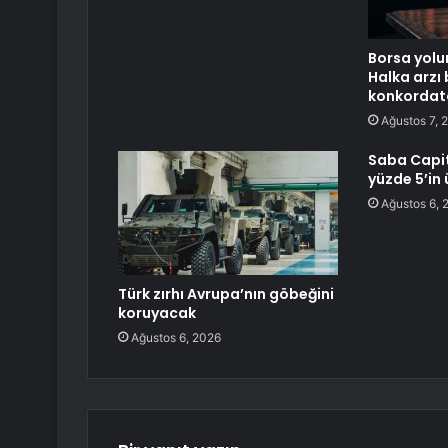
Borsa yolu
Halka arzı
konkordato 
Ağustos 7, 
Saba Capit
yüzde 5’in 
Ağustos 6, 
Türk zırhı Avrupa’nın göbeğini
koruyacak
Ağustos 6, 2026