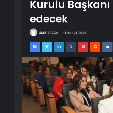
Kurulu Başkanı 
edecek
ÜMİT SAVĞA
Nisan 21, 2024
Facebook
Twitter
LinkedIn
Tumblr
Pinterest
Reddit