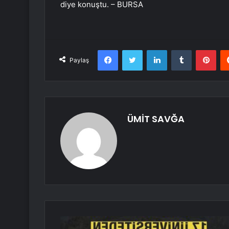
diye konuştu. – BURSA
Facebook
Twitter
LinkedIn
Tumblr
Pint
Paylaş
ÜMİT SAVĞA