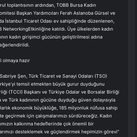
rul toplantısının ardından, TOBB Bursa Kadın
Komitesi Başkan Yardımcıları Ferah Aslanoba Gürsel ve
da İstanbul Ticaret Odası ev sahipliğinde düzenlenen,
B NetworkingEtkinliğine katıldı. Üye ülkelerden kadın
sının kadın girişimci gücünün geliştirilmesi adına
eğerlendirildi.
i olmaya hazır
Sabriye Şen, Türk Ticaret ve Sanayi Odaları (TSO)
ürkiye’yi temsil etmekten büyük gurur duyduğunu
rliği (TCCI) Başkanı ve Türkiye Odalar ve Borsalar Birliği
ma ve Türk kadınının gücüne duyduğu güven dolayısıyla
olarlık ekonomik büyüklüğe, 185 milyonluk nüfusa sahip
te geçirmek için çalışmalarımızı sürdüreceğiz. Kadın
rımızın kalkınma hedeflerinde çok önemli bir
nlarımızı desteklemek ve güçlendirmek hepimizin görevi”