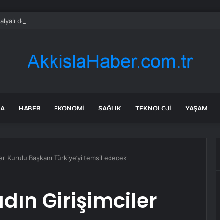
alyalı dev tesis 1 euroya satışta: Sahibi olmak için tek bir şart var
FA
HABER
EKONOMI
SAĞLIK
TEKNOLOJI
YAŞAM
ler Kurulu Başkanı Türkiye’yi temsil edecek
dın Girişimciler