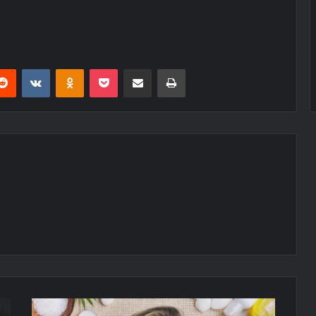
erest
Reddit
VKontakte
Odnoklassniki
Pocket
E-Posta ile paylaş
Yazdır