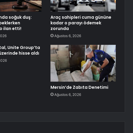
nda soğuk duş:
Araç sahipleri cuma gününe
 beklerken
kadar o parayı ödemek
ilan etti!
zorunda
2026
Ağustos 6, 2026
al, Unite Group’ta
üzerinde hisse aldı
2026
Mersin’de Zabıta Denetimi
Ağustos 6, 2026