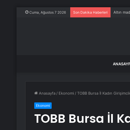
Altın mad
Cuma, Ağustos 7 2026
Son Dakika Haberleri
ANASAY
Anasayfa
/
Ekonomi
/
TOBB Bursa İl Kadın Girişimci
Ekonomi
TOBB Bursa İl Ka