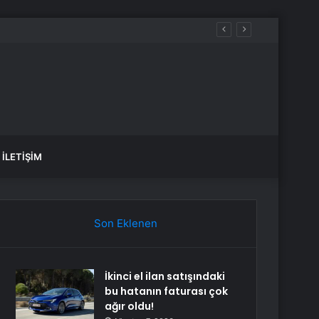
İLETIŞIM
Son Eklenen
İkinci el ilan satışındaki
bu hatanın faturası çok
ağır oldu!