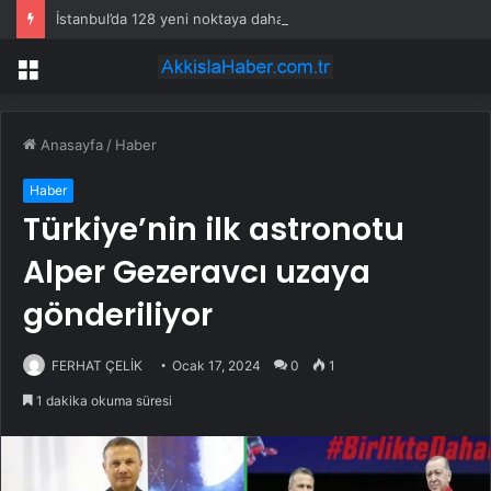
İstanbul’da 128 yeni noktaya daha EDS geliyor
Menü
Anasayfa
/
Haber
Haber
Türkiye’nin ilk astronotu
Alper Gezeravcı uzaya
gönderiliyor
FERHAT ÇELİK
Ocak 17, 2024
0
1
1 dakika okuma süresi