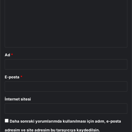
o
r
u
m
*
Ad
*
E-posta
*
İnternet sitesi
Daha sonraki yorumlarımda kullanılması için adım, e-posta
adresim ve site adresim bu tarayıcıya kaydedilsin.