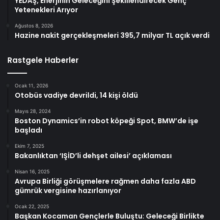
YEDAŞ, Enerjinin Geleceğini Şekillendirecek Genç
Yetenekleri Arıyor
Ağustos 8, 2026
Hazine nakit gerçekleşmeleri 395,7 milyar TL açık verdi
Rastgele Haberler
Ocak 11, 2026
Otobüs vadiye devrildi, 14 kişi öldü
Mayıs 28, 2024
Boston Dynamics’in robot köpeği Spot, BMW’de işe
başladı
Ekim 7, 2025
Bakanlıktan ‘IŞİD’li dehşet ailesi’ açıklaması
Nisan 16, 2025
Avrupa Birliği görüşmelere rağmen daha fazla ABD
gümrük vergisine hazırlanıyor
Ocak 22, 2025
Başkan Kocaman Gençlerle Buluştu: Geleceği Birlikte