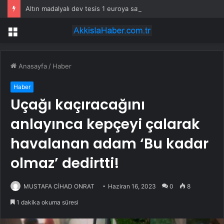
Altın madalyalı dev tesis 1 euroya satışta: Sahibi olmak için tek bir şart var
Menü
Anasayfa
/
Haber
Haber
Uçağı kaçıracağını
anlayınca kepçeyi çalarak
havalanan adam ‘Bu kadar
olmaz’ dedirtti!
MUSTAFA CİHAD ONRAT
Haziran 16, 2023
0
8
1 dakika okuma süresi