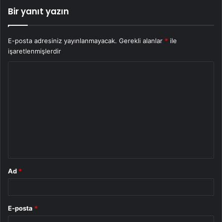
Bir yanıt yazın
E-posta adresiniz yayınlanmayacak.
Gerekli alanlar
*
ile
işaretlenmişlerdir
Y
o
r
u
m
*
Ad
*
E-posta
*