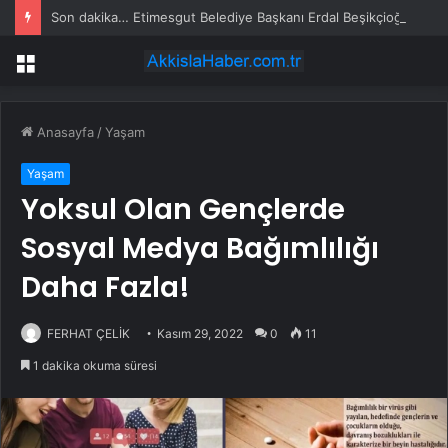
Son dakika… Etimesgut Belediye Başkanı Erdal Beşikçioğlu tutuklandı
Menü
Anasayfa
/
Yaşam
Yaşam
Yoksul Olan Gençlerde
Sosyal Medya Bağımlılığı
Daha Fazla!
FERHAT ÇELİK
Kasım 29, 2022
0
11
1 dakika okuma süresi