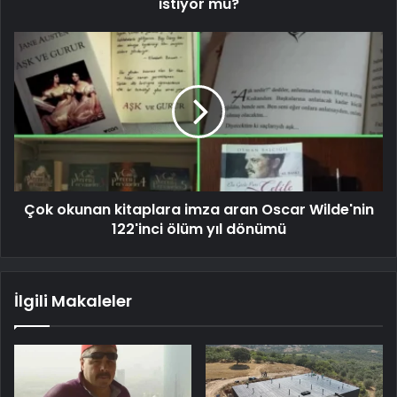
istiyor mu?
Çok okunan kitaplara imza aran Oscar Wilde'nin
122'inci ölüm yıl dönümü
İlgili Makaleler