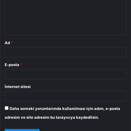
r
u
m
*
Ad
*
E-posta
*
İnternet sitesi
Daha sonraki yorumlarımda kullanılması için adım, e-posta
adresim ve site adresim bu tarayıcıya kaydedilsin.