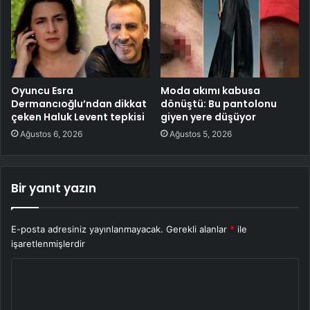
Oyuncu Esra
Moda akımı kabusa
Dermancıoğlu’ndan dikkat
dönüştü: Bu pantolonu
çeken Haluk Levent tepkisi
giyen yere düşüyor
Ağustos 6, 2026
Ağustos 5, 2026
Bir yanıt yazın
E-posta adresiniz yayınlanmayacak.
Gerekli alanlar
*
ile
işaretlenmişlerdir
Y
o