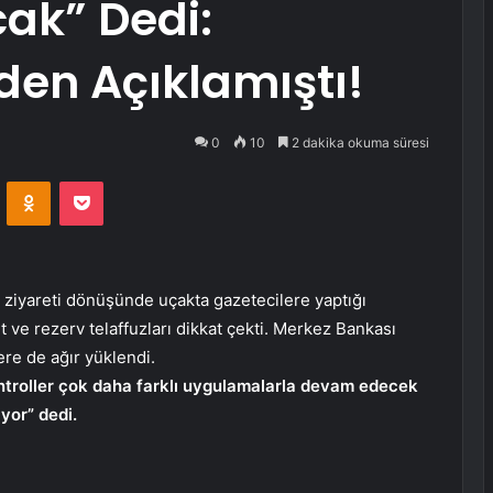
cak” Dedi:
en Açıklamıştı!
0
10
2 dakika okuma süresi
VKontakte
Odnoklassniki
Pocket
ziyareti dönüşünde uçakta gazetecilere yaptığı
et ve rezerv telaffuzları dikkat çekti. Merkez Bankası
re de ağır yüklendi.
ontroller çok daha farklı uygulamalarla devam edecek
yor” dedi.