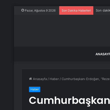
Son dakik
Pazar, Ağustos 9 2026
Son Dakika Haberleri
ANASAY
Anasayfa
/
Haber
/
Cumhurbaşkanı Erdoğan, “Rezerv
Haber
Cumhurbaşkanı