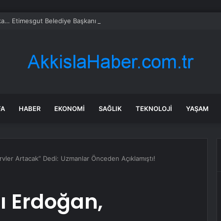
a… Etimesgut Belediye Başkanı Erdal Beşikçioğlu tutuklandı
FA
HABER
EKONOMI
SAĞLIK
TEKNOLOJI
YAŞAM
ler Artacak” Dedi: Uzmanlar Önceden Açıklamıştı!
 Erdoğan,