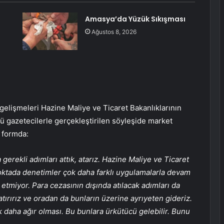
Amasya’da Yüzük Sıkışması
Ağustos 8, 2026
elişmeleri Hazine Maliye ve Ticaret Bakanlıklarının
üşü gazetecilerle gerçekleştirilen söyleşide market
u formda:
erekli adımları attık, atarız. Hazine Maliye ve Ticaret
noktada denetimler çok daha farklı uygulamalarla devam
 etmiyor. Para cezasının dışında atılacak adımları da
tırırız ve oradan da bunların üzerine ayrıyeten gideriz.
ok daha ağır olması. Bu bunlara ürkütücü gelebilir. Bunu