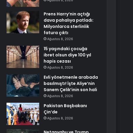
Ağustos 8, 2026
Prens Harry’nin açtığı
dava pahalıya patladı:
Milyonlarca sterlinlik
fatura çıktı
Ağustos 8, 2026
15 yaşındaki çocuğa
ibret olsun diye 100 yıl
hapis cezası
Ağustos 8, 2026
Evli yönetmenle arabada
basılmıştı! İşte Aliye’nin
Sanem Çelik’inin son hali
Ağustos 8, 2026
Pakistan Başbakanı
Çin’de
Ağustos 8, 2026
Netanyahu ve Trump,