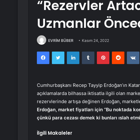
“Rezervler Arta
Uzmanlar Önced
EVRİM BÜBER
Kasım 24, 2022
Facebook
Twitter
LinkedIn
Tumblr
Pinterest
Reddit
Cumhurbaşkanı Recep Tayyip Erdoğan’ın Katar 
açıklamalarda bilhassa iktisatla ilgili olan mark
rezervlerinde artışa değinen Erdoğan, marketle
Erdoğan, market fiyatları için “Bu noktada k
çünkü para cezası demek ki bunları ıslah etmi
İlgili Makaleler