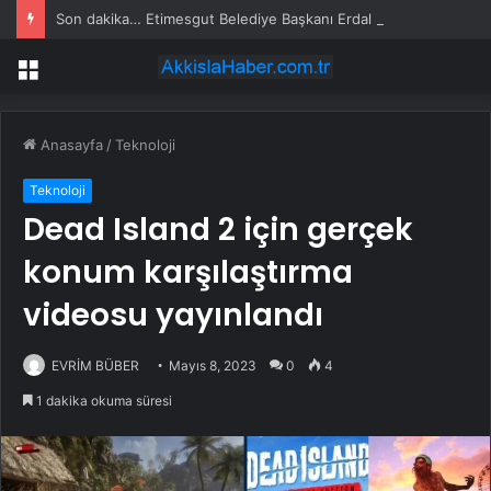
Son dakika… Etimesgut Belediye Başkanı Erdal Beşikçioğlu tutuklandı
Menü
Anasayfa
/
Teknoloji
Teknoloji
Dead Island 2 için gerçek
konum karşılaştırma
videosu yayınlandı
EVRİM BÜBER
Mayıs 8, 2023
0
4
1 dakika okuma süresi