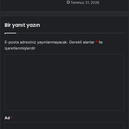
Temmuz 31, 2026
Bir yanıt yazın
E-posta adresiniz yayınlanmayacak.
Gerekli alanlar
*
ile
işaretlenmişlerdir
Y
o
r
u
m
*
Ad
*