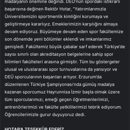
madalyanın önemine değindi. DEÜ’nün spordaki istikrarlı
başarısına değinen Rektör Hotar, “Yatırımlarımızla
Üniversitemizin sportmenlik kimliğini korumaya ve
geliştirmeye kararlıyız. Emeklerimizin karşılığını almaya
devam ediyoruz. Büyümeye devam eden spor fakültemize
son dönemde yeni bölümler eklendi ve imkanlarımız
genişledi. Fakültemiz büyük çabalar sarf ederek Türkiye’de
sayısı sınırlı olan akreditasyon belgelerine sahip spor
bilimleri fakülteleri arasına girmiştir. Tüm bu göstergeler
ulusal ve uluslararası spor turnuvalarına da yansıyor ve
DEÜ sporcularının başarıları artıyor. Erzurum’da
düzenlenen Türkiye Şampiyonası’nda gümüş madalya
kazanan sporcumuz Hayrunnisa İzmir başta olmak üzere
tüm sporcularımızı, emeği geçen öğretmenlerimizi,
antrenörlerimizi ve fakülte yetkililerimizi tebrik ediyorum.
Öğrencilerimizle gurur duyuyoruz dedi.
HOTAR’A TEŞEKKÜR EDERİZ