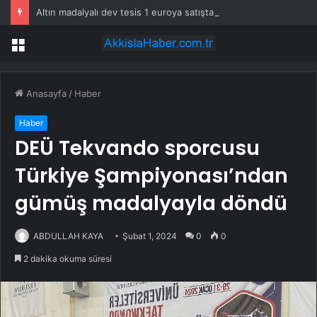
Altın madalyalı dev tesis 1 euroya satışta: Sahibi olmak için tek bir şart var
Menü
Anasayfa
/
Haber
Haber
DEÜ Tekvando sporcusu
Türkiye Şampiyonası’ndan
gümüş madalyayla döndü
ABDULLAH KAYA
Şubat 1, 2024
0
0
2 dakika okuma süresi