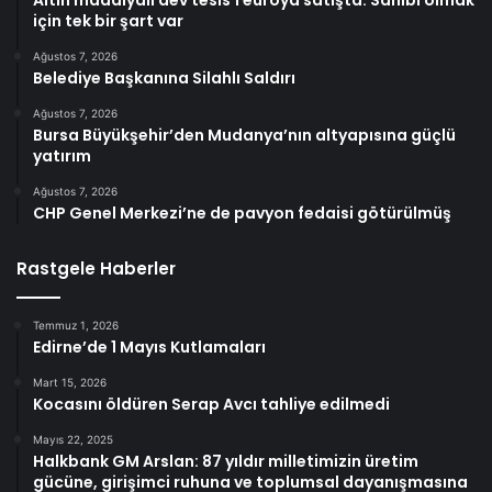
Altın madalyalı dev tesis 1 euroya satışta: Sahibi olmak
için tek bir şart var
Ağustos 7, 2026
Belediye Başkanına Silahlı Saldırı
Ağustos 7, 2026
Bursa Büyükşehir’den Mudanya’nın altyapısına güçlü
yatırım
Ağustos 7, 2026
CHP Genel Merkezi’ne de pavyon fedaisi götürülmüş
Rastgele Haberler
Temmuz 1, 2026
Edirne’de 1 Mayıs Kutlamaları
Mart 15, 2026
Kocasını öldüren Serap Avcı tahliye edilmedi
Mayıs 22, 2025
Halkbank GM Arslan: 87 yıldır milletimizin üretim
gücüne, girişimci ruhuna ve toplumsal dayanışmasına