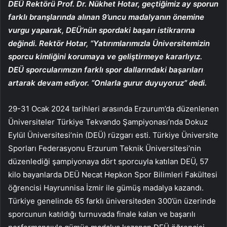
DEÜ Rektörü Prof. Dr. Nükhet Hotar, geçtiğimiz ay sporun
farklı branşlarında alınan 9’uncu madalyanın önemine
vurgu yaparak, DEÜ’nün spordaki başarı istikrarına
değindi. Rektör Hotar, “Yatırımlarımızla Üniversitemizin
sporcu kimliğini korumaya ve geliştirmeye kararlıyız.
DEÜ sporcularımızın farklı spor dallarındaki başarıları
artarak devam ediyor. “Onlarla gurur duyuyoruz” dedi.
29-31 Ocak 2024 tarihleri ​​arasında Erzurum’da düzenlenen
Üniversiteler Türkiye Tekvando Şampiyonası’nda Dokuz
Eylül Üniversitesi’nin (DEÜ) rüzgarı esti.
Türkiye Üniversite
Sporları Federasyonu
Erzurum Teknik Üniversitesi’nin
düzenlediği şampiyonaya dört sporcuyla katılan DEÜ, 57
kilo bayanlarda DEÜ Necat Hepkon Spor Bilimleri Fakültesi
öğrencisi Hayrunnisa İzmir ile gümüş madalya kazandı.
Türkiye genelinde 65 farklı üniversiteden 300’ün üzerinde
sporcunun katıldığı turnuvada finale kalan ve başarılı