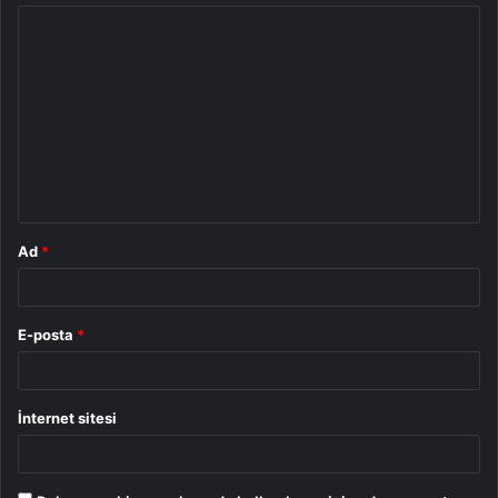
Y
o
r
u
m
*
Ad
*
E-posta
*
İnternet sitesi