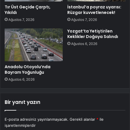
Tır Üst Geçide Çarptı,
İstanbul’a poyraz uyarısı:
Yıkıldı
Rüzgar kuvvetlenecek!
Ağustos 7, 2026
Ağustos 7, 2026
Yozgat’ta Yetiştirilen
Keklikler Doğaya Salındı
Ağustos 6, 2026
Anadolu Otoyolu’nda
Bayram Yoğunluğu
Ağustos 6, 2026
Bir yanıt yazın
E-posta adresiniz yayınlanmayacak.
Gerekli alanlar
*
ile
işaretlenmişlerdir