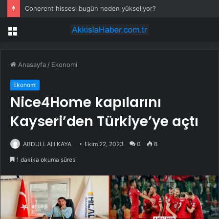
Coherent hissesi bugün neden yükseliyor?
Menü
Anasayfa
/
Ekonomi
Ekonomi
Nice4Home kapılarını
Kayseri’den Türkiye’ye açtı
ABDULLAH KAYA
Ekim 22, 2023
0
8
1 dakika okuma süresi