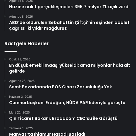
Ağustos 8, 2026
Hazine nakit gerçekleşmeleri 395,7 milyar TL açık verdi
Ağustos 8, 2026
ABD’de öldürülen Sebahattin Çiftçi’nin eşinden adalet
çağrısı: İki yıldır mağduruz
Rastgele Haberler
Ocak 23, 2026
En düşük emekli maaşı yükseldi: ama milyonlar hala alt
gelirde
Ağustos 25, 2025
Semt Pazarlarında POS Cihazı Zorunluluğu Yok
Haziran 3, 2025
Cumhurbaşkanı Erdoğan, HÜDA PAR lideriyle görüştü
Mart 22, 2025
Çin Ticaret Bakanı, Broadcom CEO’su ile Görüştü
Temmuz 1, 2025
Manyas’ta Ihlamur Hasadı Başladı