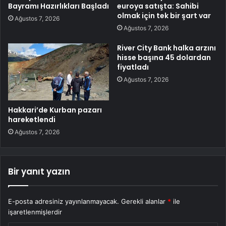
Bayramı Hazırlıkları Başladı
euroya satışta: Sahibi
olmak için tek bir şart var
Ağustos 7, 2026
Ağustos 7, 2026
River City Bank halka arzını
hisse başına 45 dolardan
fiyatladı
Ağustos 7, 2026
Hakkari’de Kurban pazarı
hareketlendi
Ağustos 7, 2026
Bir yanıt yazın
E-posta adresiniz yayınlanmayacak.
Gerekli alanlar
*
ile
işaretlenmişlerdir