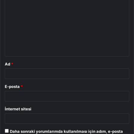
Y
o
r
u
m
*
Ad
*
E-posta
*
İnternet sitesi
Daha sonraki yorumlarımda kullanılması için adım, e-posta