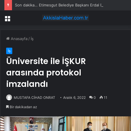
Son dakika… Etimesgut Belediye Başkanı Erdal Beşikçioğlu tutuklandı
Menü
Anasayfa
/
İş
İş
Üniversite ile İŞKUR
arasında protokol
imzalandı
MUSTAFA CİHAD ONRAT
Aralık 6, 2022
0
11
Bir dakikadan az