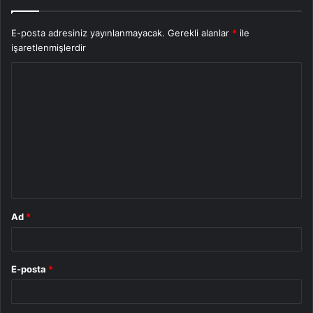
E-posta adresiniz yayınlanmayacak.
Gerekli alanlar
*
ile
işaretlenmişlerdir
Y
o
r
u
m
*
Ad
*
E-posta
*