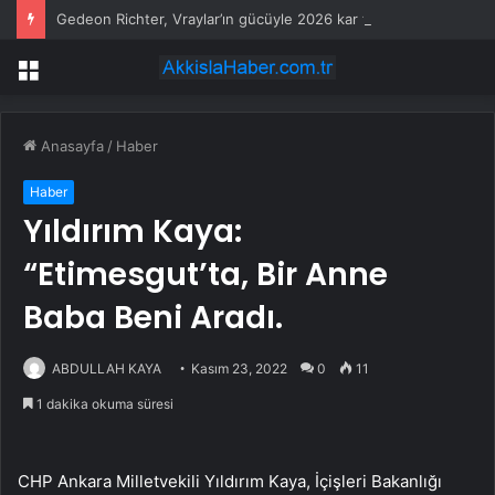
Gedeon Richter, Vraylar’ın gücüyle 2026 kar tahminini yükseltti
Menü
Anasayfa
/
Haber
Haber
Yıldırım Kaya:
“Etimesgut’ta, Bir Anne
Baba Beni Aradı.
ABDULLAH KAYA
Kasım 23, 2022
0
11
1 dakika okuma süresi
CHP Ankara Milletvekili Yıldırım Kaya, İçişleri Bakanlığı