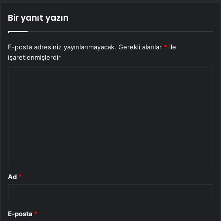
Bir yanıt yazın
E-posta adresiniz yayınlanmayacak.
Gerekli alanlar
*
ile
işaretlenmişlerdir
Y
o
r
u
m
*
Ad
*
E-posta
*